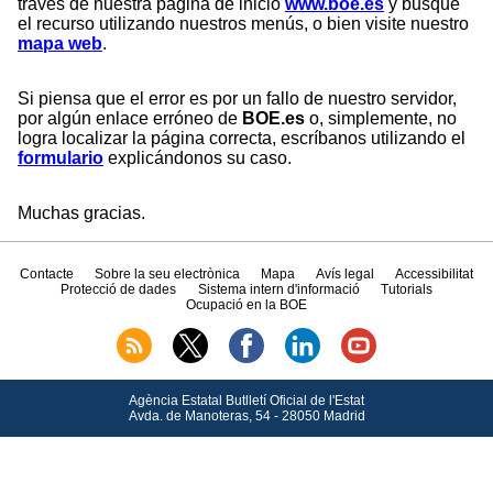
través de nuestra página de inicio
www.boe.es
y busque
el recurso utilizando nuestros menús, o bien visite nuestro
mapa web
.
Si piensa que el error es por un fallo de nuestro servidor,
por algún enlace erróneo de
BOE.es
o, simplemente, no
logra localizar la página correcta, escríbanos utilizando el
formulario
explicándonos su caso.
Muchas gracias.
Contacte
Sobre la seu electrònica
Mapa
Avís legal
Accessibilitat
Protecció de dades
Sistema intern d'informació
Tutorials
Ocupació en la BOE
Agència Estatal Butlletí Oficial de l'Estat
Avda.
de Manoteras, 54 - 28050 Madrid