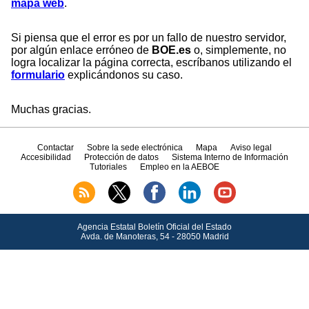
mapa web
.
Si piensa que el error es por un fallo de nuestro servidor,
por algún enlace erróneo de
BOE.es
o, simplemente, no
logra localizar la página correcta, escríbanos utilizando el
formulario
explicándonos su caso.
Muchas gracias.
Contactar
Sobre la sede electrónica
Mapa
Aviso legal
Accesibilidad
Protección de datos
Sistema Interno de Información
Tutoriales
Empleo en la AEBOE
Agencia Estatal Boletín Oficial del Estado
Avda.
de Manoteras, 54 - 28050 Madrid