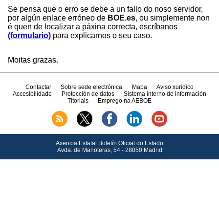
Se pensa que o erro se debe a un fallo do noso servidor,
por algún enlace erróneo de
BOE.es
, ou simplemente non
é quen de localizar a páxina correcta, escríbanos
(formulario)
para explicarnos o seu caso.
Moitas grazas.
Contactar
Sobre sede electrónica
Mapa
Aviso xurídico
Accesibilidade
Protección de datos
Sistema interno de información
Titoriais
Emprego na AEBOE
Axencia Estatal Boletín Oficial do Estado
Avda.
de Manoteras, 54 - 28050 Madrid