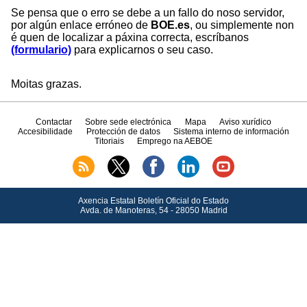
Se pensa que o erro se debe a un fallo do noso servidor,
por algún enlace erróneo de
BOE.es
, ou simplemente non
é quen de localizar a páxina correcta, escríbanos
(formulario)
para explicarnos o seu caso.
Moitas grazas.
Contactar
Sobre sede electrónica
Mapa
Aviso xurídico
Accesibilidade
Protección de datos
Sistema interno de información
Titoriais
Emprego na AEBOE
Axencia Estatal Boletín Oficial do Estado
Avda.
de Manoteras, 54 - 28050 Madrid