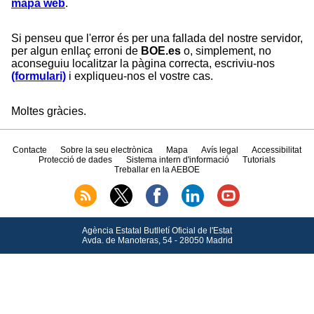
mapa web
.
Si penseu que l'error és per una fallada del nostre servidor,
per algun enllaç erroni de
BOE.es
o, simplement, no
aconseguiu localitzar la pàgina correcta, escriviu-nos
(formulari)
i expliqueu-nos el vostre cas.
Moltes gràcies.
Contacte
Sobre la seu electrònica
Mapa
Avís legal
Accessibilitat
Protecció de dades
Sistema intern d'informació
Tutorials
Treballar en la AEBOE
Agència Estatal Butlletí Oficial de l'Estat
Avda.
de Manoteras, 54 - 28050 Madrid