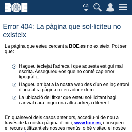
ca
Error 404: La pàgina que sol·liciteu no
existeix
La pàgina que esteu cercant a
BOE.es
no existeix. Pot ser
que:
Hagueu teclejat l'adreça i que aquesta estigui mal
escrita. Assegureu-vos que no conté cap error
tipogràfic.
Hagueu arribat a la nostra web des d'un enllaç erroni
d'una altra pàgina o cercador extern.
La ubicació del fitxer que esteu sol·licitant hagi
canviat i ara tingui una altra adreça diferent.
En qualsevol dels casos anteriors, accediu-hi de nou a
través de la nostra pàgina d'inici,
www.boe.es
, i busqueu
el recurs utilitzant els nostres menús, o bé visiteu el nostre