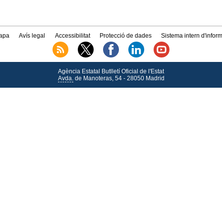
apa
Avís legal
Accessibilitat
Protecció de dades
Sistema intern d'infor
Agència Estatal Butlletí Oficial de l'Estat
Avda.
de Manoteras, 54 - 28050 Madrid