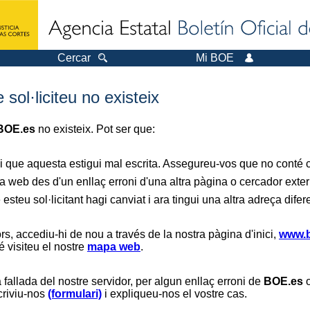
Cercar
Mi BOE
sol·liciteu no existeix
BOE.es
no existeix. Pot ser que:
i que aquesta estigui mal escrita. Assegureu-vos que no conté ca
a web des d'un enllaç erroni d'una altra pàgina o cercador exter
 esteu sol·licitant hagi canviat i ara tingui una altra adreça difer
s, accediu-hi de nou a través de la nostra pàgina d'inici,
www.b
é visiteu el nostre
mapa web
.
 fallada del nostre servidor, per algun enllaç erroni de
BOE.es
o
scriviu-nos
(formulari)
i expliqueu-nos el vostre cas.