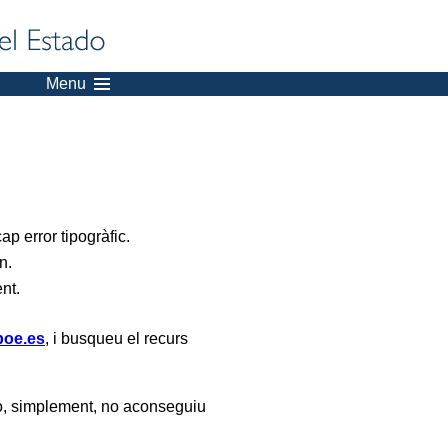
Menu
p error tipogràfic.
n.
ent.
oe.es
, i busqueu el recurs
, simplement, no aconseguiu