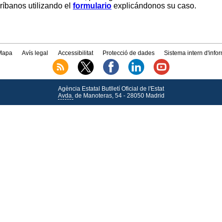
críbanos utilizando el
formulario
explicándonos su caso.
Mapa
Avís legal
Accessibilitat
Protecció de dades
Sistema intern d'info
Agència Estatal Butlletí Oficial de l'Estat
Avda.
de Manoteras, 54 - 28050 Madrid