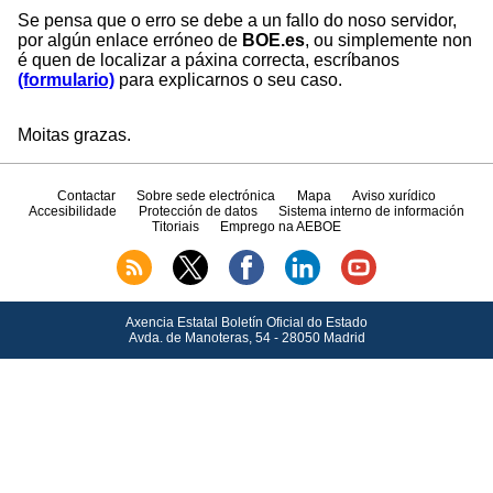
Se pensa que o erro se debe a un fallo do noso servidor,
por algún enlace erróneo de
BOE.es
, ou simplemente non
é quen de localizar a páxina correcta, escríbanos
(formulario)
para explicarnos o seu caso.
Moitas grazas.
Contactar
Sobre sede electrónica
Mapa
Aviso xurídico
Accesibilidade
Protección de datos
Sistema interno de información
Titoriais
Emprego na AEBOE
Axencia Estatal Boletín Oficial do Estado
Avda.
de Manoteras, 54 - 28050 Madrid