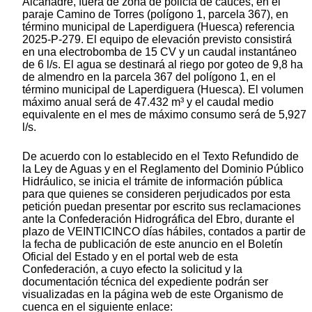
Alcanadre, fuera de zona de policía de cauces, en el
paraje Camino de Torres (polígono 1, parcela 367), en
término municipal de Laperdiguera (Huesca) referencia
2025-P-279. El equipo de elevación previsto consistirá
en una electrobomba de 15 CV y un caudal instantáneo
de 6 l/s. El agua se destinará al riego por goteo de 9,8 ha
de almendro en la parcela 367 del polígono 1, en el
término municipal de Laperdiguera (Huesca). El volumen
máximo anual será de 47.432 m³ y el caudal medio
equivalente en el mes de máximo consumo será de 5,927
l/s.
De acuerdo con lo establecido en el Texto Refundido de
la Ley de Aguas y en el Reglamento del Dominio Público
Hidráulico, se inicia el trámite de información pública
para que quienes se consideren perjudicados por esta
petición puedan presentar por escrito sus reclamaciones
ante la Confederación Hidrográfica del Ebro, durante el
plazo de VEINTICINCO días hábiles, contados a partir de
la fecha de publicación de este anuncio en el Boletín
Oficial del Estado y en el portal web de esta
Confederación, a cuyo efecto la solicitud y la
documentación técnica del expediente podrán ser
visualizadas en la página web de este Organismo de
cuenca en el siguiente enlace: