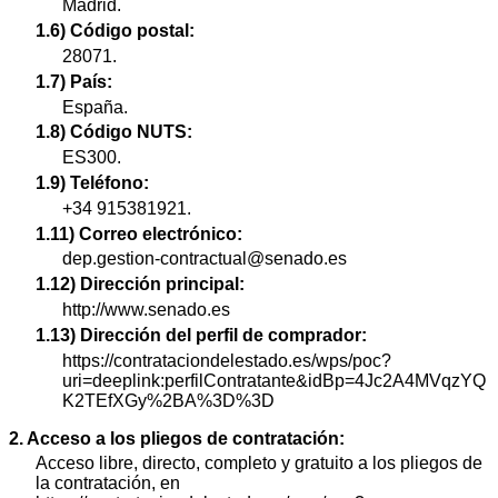
Madrid.
1.6) Código postal:
28071.
1.7) País:
España.
1.8) Código NUTS:
ES300.
1.9) Teléfono:
+34 915381921.
1.11) Correo electrónico:
dep.gestion-contractual@senado.es
1.12) Dirección principal:
http://www.senado.es
1.13) Dirección del perfil de comprador:
https://contrataciondelestado.es/wps/poc?
uri=deeplink:perfilContratante&idBp=4Jc2A4MVqzYQ
K2TEfXGy%2BA%3D%3D
2. Acceso a los pliegos de contratación:
Acceso libre, directo, completo y gratuito a los pliegos de
la contratación, en