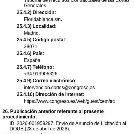
Tribunal de Recursos Contractuales de las Cortes
Generales.
25.4.2) Dirección:
Floridablanca s/n.
25.4.3) Localidad:
Madrid.
25.4.5) Código postal:
28071.
25.4.6) País:
España.
25.4.7) Teléfono:
+34 913906326.
25.4.9) Correo electrónico:
intervencion.cortes@congreso.es
25.4.10) Dirección de internet:
https://www.congreso.es/web/guest/cem/trc
26. Publicación anterior referente al presente
procedimiento:
ID: 2026-001959297. Envío de Anuncio de Licitación al
DOUE (28 de abril de 2026).