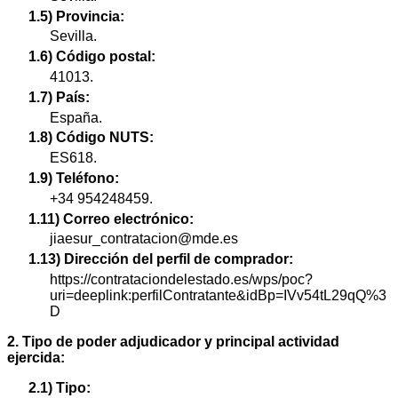
1.5) Provincia:
Sevilla.
1.6) Código postal:
41013.
1.7) País:
España.
1.8) Código NUTS:
ES618.
1.9) Teléfono:
+34 954248459.
1.11) Correo electrónico:
jiaesur_contratacion@mde.es
1.13) Dirección del perfil de comprador:
https://contrataciondelestado.es/wps/poc?
uri=deeplink:perfilContratante&idBp=IVv54tL29qQ%3
D
2. Tipo de poder adjudicador y principal actividad
ejercida:
2.1) Tipo: