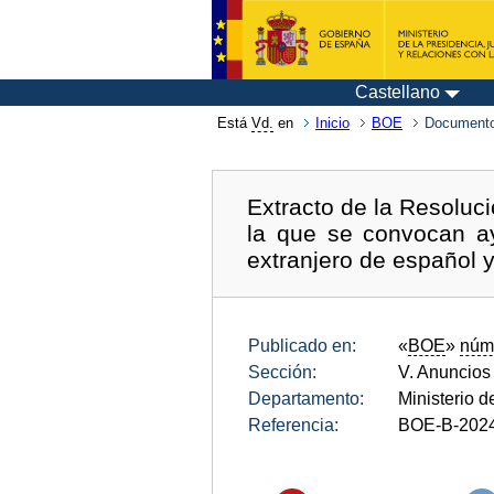
Castellano
Está
Vd.
en
Inicio
BOE
Documento
Extracto de la Resoluc
la que se convocan a
extranjero de español y
Publicado en:
«
BOE
»
núm
Sección:
V. Anuncios
Departamento:
Ministerio 
Referencia:
BOE-B-202