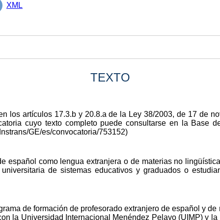
XML
TEXTO
en los artículos 17.3.b y 20.8.a de la Ley 38/2003, de 17 de 
ocatoria cuyo texto completo puede consultarse en la Base
dnstrans/GE/es/convocatoria/753152)
de español como lengua extranjera o de materias no lingüística
niversitaria de sistemas educativos y graduados o estudian
ograma de formación de profesorado extranjero de español y de
 con la Universidad Internacional Menéndez Pelayo (UIMP) y l