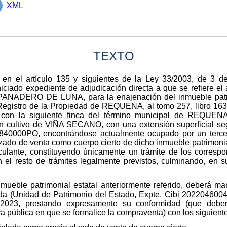
XML
TEXTO
 en el artículo 135 y siguientes de la Ley 33/2003, de 3 d
iciado expediente de adjudicación directa a que se refiere el 
ANADERO DE LUNA, para la enajenación del inmueble patrim
 Registro de la Propiedad de REQUENA, al tomo 257, libro 163,
con la siguiente finca del término municipal de REQUENA:
con cultivo de VIÑA SECANO, con una extensión superficial se
2840000PO, encontrándose actualmente ocupado por un terce
lzado de venta como cuerpo cierto de dicho inmueble patrimoni
nculante, constituyendo únicamente un trámite de los corresp
 el resto de trámites legalmente previstos, culminando, en s
mueble patrimonial estatal anteriormente referido, deberá mani
 (Unidad de Patrimonio del Estado, Expte. Cibi 20220460041
-2023, prestando expresamente su conformidad (que deber
ura pública en que se formalice la compraventa) con los siguient