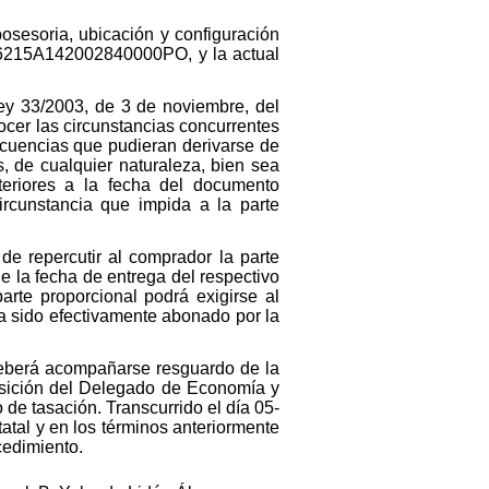
osesoria, ubicación y configuración
al 46215A142002840000PO, y la actual
Ley 33/2003, de 3 de noviembre, del
ocer las circunstancias concurrentes
ecuencias que pudieran derivarse de
, de cualquier naturaleza, bien sea
teriores a la fecha del documento
circunstancia que impida a la parte
de repercutir al comprador la parte
e la fecha de entrega del respectivo
rte proporcional podrá exigirse al
a sido efectivamente abonado por la
 deberá acompañarse resguardo de la
posición del Delegado de Economía y
 de tasación. Transcurrido el día 05-
atal y en los términos anteriormente
cedimiento.