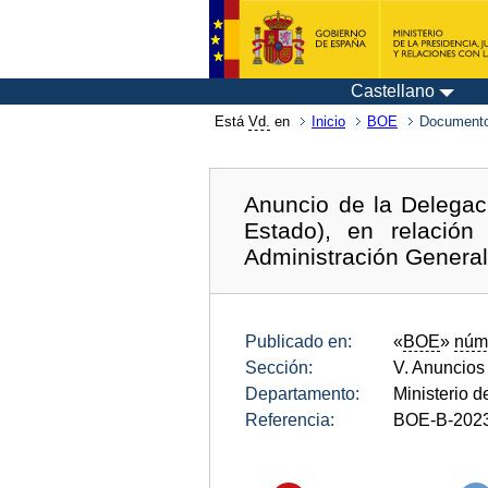
Castellano
Está
Vd.
en
Inicio
BOE
Documento
Anuncio de la Delegac
Estado), en relació
Administración General
Publicado en:
«
BOE
»
núm
Sección:
V. Anuncios
Departamento:
Ministerio 
Referencia:
BOE-B-202