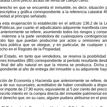
ñalada como precio alzado de venta de cuerpo cierto.
erecho en que se encuentra el inmueble, es decir, situación p
l descriptiva y gráfica correspondiente a la referencia catastr
piedad al principio señalado.
 esta enajenación lo establecido en el artículo 136.2 de la 
Públicas, por cuanto el adjudicatario adquirente manifiesta con
e anteriormente se refiere, asumiendo todos los riesgos y cons
 indemne a la parte vendedora de cualesquiera contingencias
r otro tipo que puedan producirse por actos u omisiones an
itura pública que se otorgue, y en particular, de cualquier 
echo en el Registro de la Propiedad.
l Estado, en tanto que vendedora, se reserva la posibilidad 
nes Inmuebles (IBI) correspondiente al período resultante desd
final del año natural en que la misma se produzca. Dicha pa
spondiente al año de entrega del inmueble a su adquirente hay
egación de Economía y Hacienda que anteriormente se refiere,
 de sus sucursales, acreditativo de haber constituido a dis
 importe de 27,90 euros, equivalente al 5 por ciento del precio
crito interés en la compra directa del inmueble patrimonial est
l derecho que, en su caso, alguien pudiera atribuirse en el pro