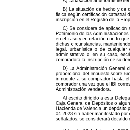
A) La tasación anteriormente se
B) La situación de hecho y de d
física según certificación catastra
inscripción en el Registro de la Pro
C) Se considera de aplicación a
Patrimonio de las Administraciones 
en el caso y en relación con lo qu
dichas circunstancias, manteniendo
legal, urbanística o de cualquie
administrativo o, en su caso, escr
compradora la inscripción de su der
D) La Administración General de
proporcional del Impuesto sobre Bie
inmueble a su comprador hasta el 
comprador una vez que el IBI corre
Administración vendedora.
Al escrito dirigido a esta Del
Caja General de Depósitos o alguna
Hacienda de Valencia un depósito por
04-2023 sin haber manifestado por es
señalados, se considerará decaído e