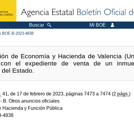
Buscar
Mi BOE
 BOE-B-2023-4838
ión de Economía y Hacienda de Valencia (Un
n con el expediente de venta de un inmueb
 del Estado.
.
41, de 17 de febrero de 2023, páginas 7473 a 7474 (2
págs.
)
- B. Otros anuncios oficiales
de Hacienda y Función Pública
3-4838