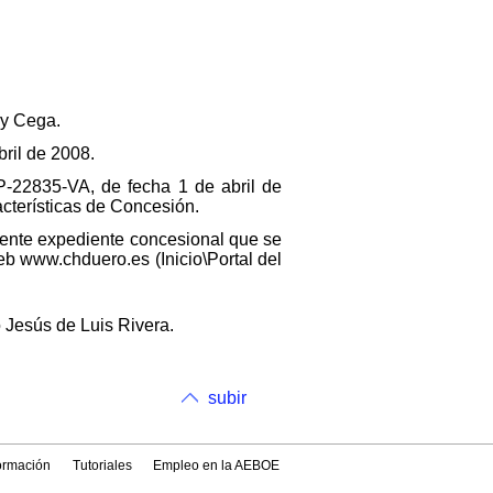
 y Cega.
ril de 2008.
P-22835-VA, de fecha 1 de abril de
cterísticas de Concesión.
iente expediente concesional que se
eb www.chduero.es (Inicio\Portal del
o Jesús de Luis Rivera.
subir
formación
Tutoriales
Empleo en la AEBOE