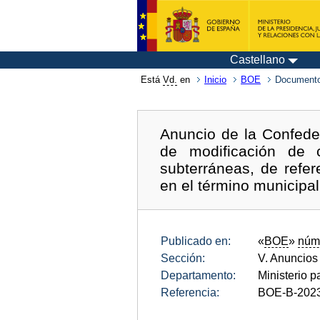
Castellano
Está
Vd.
en
Inicio
BOE
Documento
Anuncio de la Confeder
de modificación de 
subterráneas, de refe
en el término municipa
Publicado en:
«
BOE
»
núm
Sección:
V. Anuncios
Departamento:
Ministerio p
Referencia:
BOE-B-202