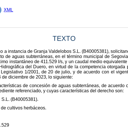
XML
TEXTO
 a instancia de Granja Valdelobos S.L. (B40005381), solicitand
o de aguas subterráneas, en el término municipal de Segovi
mo instantáneo de 411.529 l/s, y un caudal medio equivalente 
Hidrográfica del Duero, en virtud de la competencia otorgada 
Legislativo 1/2001, de 20 de julio, y de acuerdo con el vige
4 de diciembre de 2023, lo siguiente:
racterísticas de concesión de aguas subterráneas, de acuerdo c
ediente referenciado, y cuyas características del derecho son:
S.L. (B40005381).
 de cultivos herbáceos.
1.529