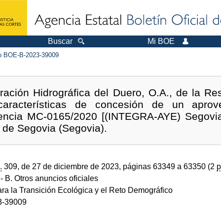
Buscar
Mi BOE
 BOE-B-2023-39009
ación Hidrográfica del Duero, O.A., de la Re
características de concesión de un apro
rencia MC-0165/2020 [(INTEGRA-AYE) Segovia]
l de Segovia (Segovia).
.
309, de 27 de diciembre de 2023, páginas 63349 a 63350 (2
p
- B. Otros anuncios oficiales
ara la Transición Ecológica y el Reto Demográfico
3-39009