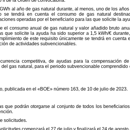
II de la Orden de convocatoria.
GWh al año de gas natural durante, al menos, uno de los años
to se tendrá en cuenta el consumo de gas natural destinad
ciones operadas por el beneficiario para las que solicite la ayu
tre el consumo anual de gas natural y valor añadido bruto anu
las que solicite la ayuda ha sido superior a 1,5 kWh/€ durant
plimiento de este requisito únicamente se tendrá en cuenta e
ación de actividades subvencionables.
urrencia competitiva, de ayudas para la compensación de 
del gas natural, para el periodo subvencionable comprendido e
io, publicada en el «BOE» número 163, de 10 de julio de 2023.
s que podrán otorgarse al conjunto de todos los beneficiario
nción.
e solicitudes.
olicitudes comenzará el 27 de julio y finalizará el 24 de agost