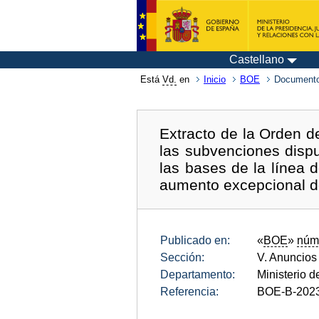
Castellano
Está
Vd.
en
Inicio
BOE
Documento
Extracto de la Orden d
las subvenciones dispu
las bases de la línea 
aumento excepcional de
Publicado en:
«
BOE
»
núm
Sección:
V. Anuncios
Departamento:
Ministerio d
Referencia:
BOE-B-202