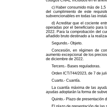
códigos CNAE incluidos en el anexo 
c) Haber consumido más de 1,5 
del cumplimiento de este requisi
subvencionables en todas las instala
d) Acreditar que el cociente en
operadas por el beneficiario para 
2022. Para la comprobación del cum
añadido bruto destinado a la realiz
Segundo.- Objeto.
Concesión, en régimen de conc
aumento excepcional de los precios 
de diciembre de 2022.
Tercero.- Bases reguladoras.
Orden ICT/744/2023, de 7 de jul
Cuarto.- Cuantía.
La cuantía máxima de las ayuda
ayudas adoptarán la forma de subve
Quinto.- Plazo de presentación d
El plazo de presentación de las s