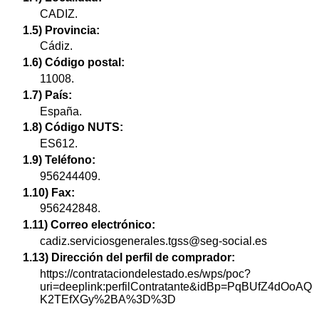
CADIZ.
1.5) Provincia:
Cádiz.
1.6) Código postal:
11008.
1.7) País:
España.
1.8) Código NUTS:
ES612.
1.9) Teléfono:
956244409.
1.10) Fax:
956242848.
1.11) Correo electrónico:
cadiz.serviciosgenerales.tgss@seg-social.es
1.13) Dirección del perfil de comprador:
https://contrataciondelestado.es/wps/poc?
uri=deeplink:perfilContratante&idBp=PqBUfZ4dOoAQ
K2TEfXGy%2BA%3D%3D