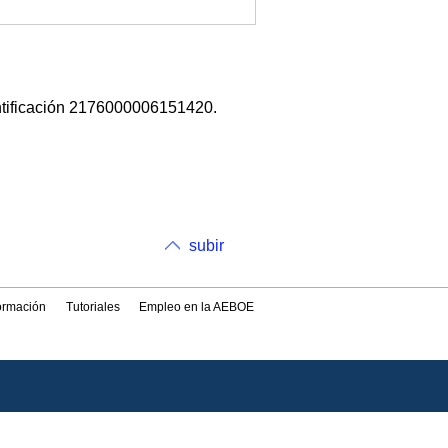
ntificación 2176000006151420.
subir
formación
Tutoriales
Empleo en la AEBOE