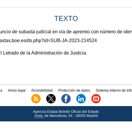
TEXTO
io de subasta judicial en vía de apremio con número de ide
subastas.boe.es/ds.php?id=SUB-JA-2023-214524
El Letrado de la Administración de Justicia.
a
Aviso legal
Accesibilidad
Protección de datos
Sistema Interno de In
Agencia Estatal Boletín Oficial del Estado
Avda.
de Manoteras, 54 - 28050 Madrid