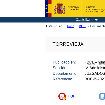
Castellano
Está
Vd.
en
Inicio
BOE
Documento
TORREVIEJA
Publicado en:
«
BOE
»
núm
Sección:
IV. Administ
Departamento:
JUZGADOS 
Referencia:
BOE-B-202
PDF