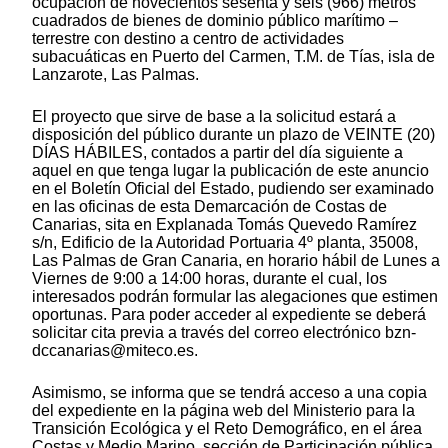
ocupación de novecientos sesenta y seis (966) metros
cuadrados de bienes de dominio público marítimo –
terrestre con destino a centro de actividades
subacuáticas en Puerto del Carmen, T.M. de Tías, isla de
Lanzarote, Las Palmas.
El proyecto que sirve de base a la solicitud estará a
disposición del público durante un plazo de VEINTE (20)
DÍAS HÁBILES, contados a partir del día siguiente a
aquel en que tenga lugar la publicación de este anuncio
en el Boletín Oficial del Estado, pudiendo ser examinado
en las oficinas de esta Demarcación de Costas de
Canarias, sita en Explanada Tomás Quevedo Ramírez
s/n, Edificio de la Autoridad Portuaria 4º planta, 35008,
Las Palmas de Gran Canaria, en horario hábil de Lunes a
Viernes de 9:00 a 14:00 horas, durante el cual, los
interesados podrán formular las alegaciones que estimen
oportunas. Para poder acceder al expediente se deberá
solicitar cita previa a través del correo electrónico bzn-
dccanarias@miteco.es.
Asimismo, se informa que se tendrá acceso a una copia
del expediente en la página web del Ministerio para la
Transición Ecológica y el Reto Demográfico, en el área
Costas y Medio Marino, sección de Participación pública