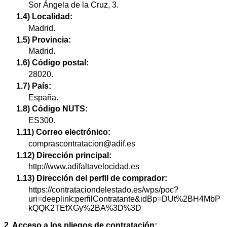
Sor Ángela de la Cruz, 3.
1.4) Localidad:
Madrid.
1.5) Provincia:
Madrid.
1.6) Código postal:
28020.
1.7) País:
España.
1.8) Código NUTS:
ES300.
1.11) Correo electrónico:
comprascontratacion@adif.es
1.12) Dirección principal:
http://www.adifaltavelocidad.es
1.13) Dirección del perfil de comprador:
https://contrataciondelestado.es/wps/poc?
uri=deeplink:perfilContratante&idBp=DUt%2BH4MbP
kQQK2TEfXGy%2BA%3D%3D
2. Acceso a los pliegos de contratación: