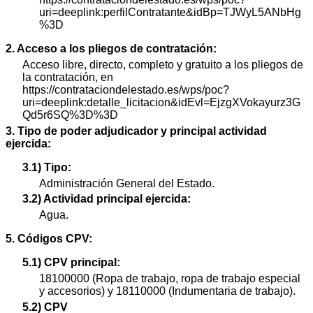
uri=deeplink:perfilContratante&idBp=TJWyL5ANbHg
%3D
2. Acceso a los pliegos de contratación:
Acceso libre, directo, completo y gratuito a los pliegos de
la contratación, en
https://contrataciondelestado.es/wps/poc?
uri=deeplink:detalle_licitacion&idEvl=EjzgXVokayurz3G
Qd5r6SQ%3D%3D
3. Tipo de poder adjudicador y principal actividad
ejercida:
3.1) Tipo:
Administración General del Estado.
3.2) Actividad principal ejercida:
Agua.
5. Códigos CPV:
5.1) CPV principal:
18100000 (Ropa de trabajo, ropa de trabajo especial
y accesorios) y 18110000 (Indumentaria de trabajo).
5.2) CPV