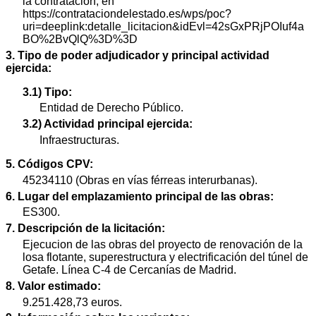
la contratación, en
https://contrataciondelestado.es/wps/poc?
uri=deeplink:detalle_licitacion&idEvl=42sGxPRjPOIuf4a
BO%2BvQlQ%3D%3D
3. Tipo de poder adjudicador y principal actividad
ejercida:
3.1) Tipo:
Entidad de Derecho Público.
3.2) Actividad principal ejercida:
Infraestructuras.
5. Códigos CPV:
45234110 (Obras en vías férreas interurbanas).
6. Lugar del emplazamiento principal de las obras:
ES300.
7. Descripción de la licitación:
Ejecucion de las obras del proyecto de renovación de la
losa flotante, superestructura y electrificación del túnel de
Getafe. Línea C-4 de Cercanías de Madrid.
8. Valor estimado:
9.251.428,73 euros.