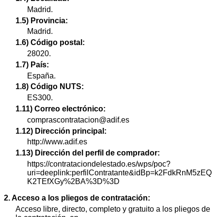
Madrid.
1.5) Provincia:
Madrid.
1.6) Código postal:
28020.
1.7) País:
España.
1.8) Código NUTS:
ES300.
1.11) Correo electrónico:
comprascontratacion@adif.es
1.12) Dirección principal:
http://www.adif.es
1.13) Dirección del perfil de comprador:
https://contrataciondelestado.es/wps/poc?
uri=deeplink:perfilContratante&idBp=k2FdkRnM5zEQ
K2TEfXGy%2BA%3D%3D
2. Acceso a los pliegos de contratación:
Acceso libre, directo, completo y gratuito a los pliegos de