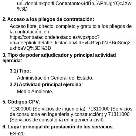
uri=deeplink:perfilContratante&idBp=APhUgYQcJXw
%3D
2. Acceso a los pliegos de contratación:
Acceso libre, directo, completo y gratuito a los pliegos de
la contratación, en
https://contrataciondelestado.es/wps/poc?
uri=deeplink:detalle_licitacion&idEvl=BfvpJ2JBBuSmq21
uxhbaVQ%3D%3D
3. Tipo de poder adjudicador y principal actividad
ejercida:
3.1) Tipo:
Administración General del Estado.
3.2) Actividad principal ejercida:
Medio Ambiente.
5. Códigos CPV:
71300000 (Servicios de ingeniería), 71310000 (Servicios
de consultoría en ingeniería y construcción) y 71311000
(Servicios de consultoría en ingeniería civil).
6. Lugar principal de prestación de los servicios:
ES620.