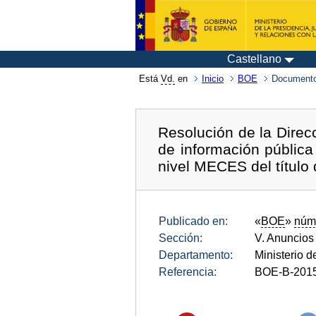
Castellano
Está
Vd.
en
Inicio
BOE
Documento
Resolución de la Direcc
de información pública
nivel MECES del título 
Publicado en:
«
BOE
»
núm
Sección:
V. Anuncios
Departamento:
Ministerio d
Referencia:
BOE-B-201