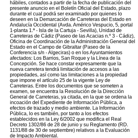
hábiles, contados a partir de la fecha de publicación del
presente anuncio en el Boletín Oficial del Estado, plazo
durante el cual podrá ser examinado por quienes lo
deseen en la Demarcación de Carreteras del Estado en
Andalucía Occidental (Avda. Américo Vespucio, 5, portal
1-planta 1.ª - Isla de la Cartuja - Sevilla), Unidad de
Carreteras de Cádiz (Paseo de las Acacias n.º 3 - Cádiz),
Oficina de Coordinación de la Administración General del
Estado en el Campo de Gibraltar (Paseo de la
Conferencia s/n - Algeciras) o en los Ayuntamientos
afectados: Los Barrios, San Roque y la Línea de la
Concepción. Se hace constar expresamente que la
nueva carretera tendrá limitación de accesos a las
propiedades, así como las limitaciones a la propiedad
que impone el artículo 25 de la vigente Ley de
Carreteras. Entre los documentos que se someten a
examen, se encuentra la Resolución de la Dirección
General de Carreteras, ya citada, en la que se ordena la
incoación del Expediente de Información Pública, a
efectos de trazado y medio ambiente. La Información
Pública, lo es también, por tanto a los efectos
establecidos en la Ley 6/2002 que modifica el Real
Decreto 1302/86 de 28 de junio y su Reglamento (RD.
1131/88 de 30 de septiembre) relativos a la Evaluación
de Impacto Ambiental.