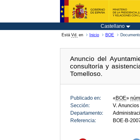
Castellano
Está
Vd.
en
Inicio
BOE
Documento
Anuncio del Ayuntamie
consultoría y asistenc
Tomelloso.
Publicado en:
«
BOE
»
núm
Sección:
V. Anuncios
Departamento:
Administrac
Referencia:
BOE-B-200