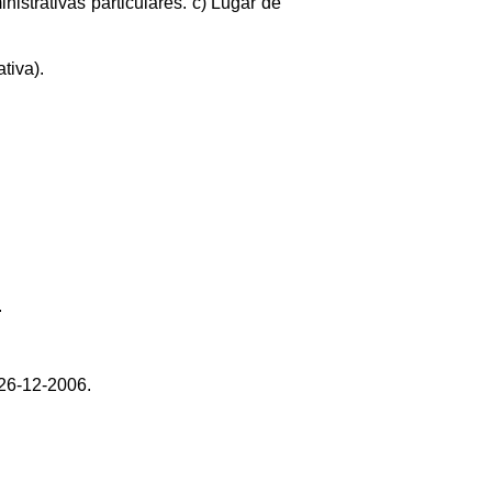
istrativas particulares. c) Lugar de
tiva).
.
 26-12-2006.