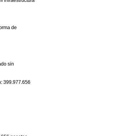
 infraestructura
forma de
ado sin
n: 399.977.656