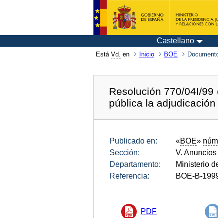
Castellano
Está
Vd.
en
Inicio
BOE
Documento
Resolución 770/04I/99 
pública la adjudicación
Publicado en:
«
BOE
»
núm
Sección:
V. Anuncios
Departamento:
Ministerio 
Referencia:
BOE-B-199
PDF