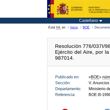
Castellano
Está
Vd.
en
Inicio
BOE
Documento
Resolución 776/037I/98
Ejército del Aire, por 
987014.
Publicado en:
«
BOE
»
núm
Sección:
V. Anuncios
Departamento:
Ministerio 
Referencia:
BOE-B-199