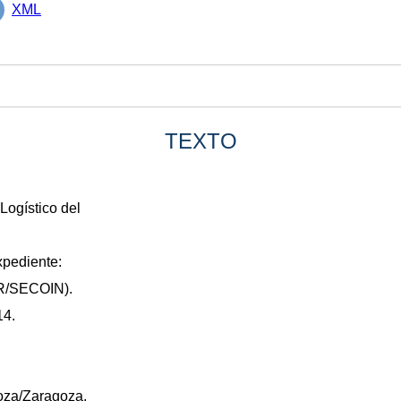
XML
TEXTO
Logístico del
xpediente:
FR/SECOIN).
14.
goza/Zaragoza.