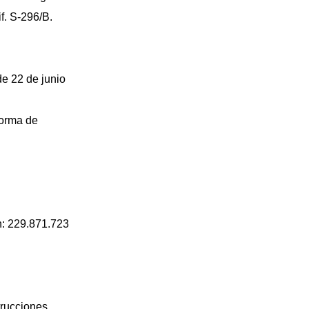
f. S-296/B.
de 22 de junio
forma de
n: 229.871.723
trucciones