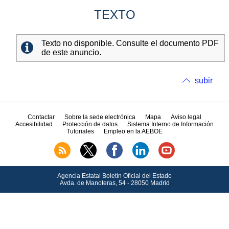
TEXTO
Texto no disponible. Consulte el documento PDF
de este anuncio.
subir
Contactar
Sobre la sede electrónica
Mapa
Aviso legal
Accesibilidad
Protección de datos
Sistema Interno de Información
Tutoriales
Empleo en la AEBOE
Agencia Estatal Boletín Oficial del Estado
Avda.
de Manoteras, 54 - 28050 Madrid