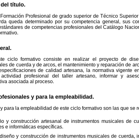
del título.
 de Formación Profesional de grado superior de Técnico Superio
rda queda determinado por su competencia general, sus com
e estándares de competencias profesionales del Catálogo Nac
ormativo.
eral.
e ciclo formativo consiste en realizar el proyecto de dise
es de cuerda y de arcos, el mantenimiento y reparación de arco
especificaciones de calidad artesana, la normativa vigente e
actividad profesional del taller artesano, informar y aseso
iva asociada al proceso.
fesionales y para la empleabilidad.
 para la empleabilidad de este ciclo formativo son las que se 
ño y construcción artesanal de instrumentos musicales de cue
 e informáticas específicas.
iseño y construcción de instrumentos musicales de cuerda, in