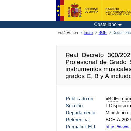
Castellano
Está
Vd.
en
Inicio
BOE
Documento
Real Decreto 300/202
Profesional de Grado 
instrumentos musicales 
grados C, B y A incluido
Publicado en:
«
BOE
»
núm
Sección:
I. Disposici
Departamento:
Ministerio 
Referencia:
BOE-A-202
Permalink ELI:
https://www.