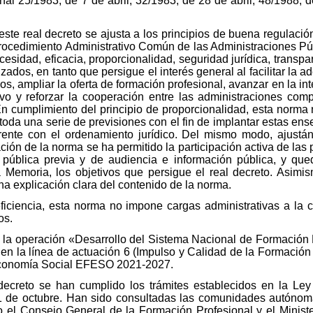
nal 25/1983, de 7 de abril, 32/1983, de 28 de abril, 48/1988,
te real decreto se ajusta a los principios de buena regulación
Procedimiento Administrativo Común de las Administraciones Pú
esidad, eficacia, proporcionalidad, seguridad jurídica, transpar
ados, en tanto que persigue el interés general al facilitar la ad
, ampliar la oferta de formación profesional, avanzar en la int
ivo y reforzar la cooperación entre las administraciones com
n cumplimiento del principio de proporcionalidad, esta norma 
e toda una serie de previsiones con el fin de implantar estas e
rente con el ordenamiento jurídico. Del mismo modo, ajustán
ión de la norma se ha permitido la participación activa de las 
 pública previa y de audiencia e información pública, y qued
Memoria, los objetivos que persigue el real decreto. Asimism
a explicación clara del contenido de la norma.
eficiencia, esta norma no impone cargas administrativas a la 
os.
 la operación «Desarrollo del Sistema Nacional de Formación P
 en la línea de actuación 6 (Impulso y Calidad de la Formació
conomía Social EFESO 2021-2027.
 decreto se han cumplido los trámites establecidos en la Le
1 de octubre. Han sido consultadas las comunidades autónom
 el Consejo General de la Formación Profesional y el Ministeri