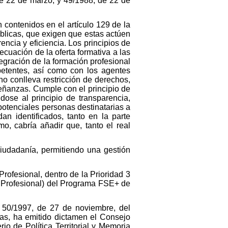
 de 22 de marzo, y 49/1988, de 22 de
 contenidos en el artículo 129 de la
blicas, que exigen que estas actúen
encia y eficiencia. Los principios de
ecuación de la oferta formativa a las
egración de la formación profesional
petentes, así como con los agentes
no conlleva restricción de derechos,
nseñanzas. Cumple con el principio de
dose al principio de transparencia,
potenciales personas destinatarias a
an identificados, tanto en la parte
o, cabría añadir que, tanto el real
ciudadanía, permitiendo una gestión
rofesional, dentro de la Prioridad 3
n Profesional) del Programa FSE+ de
y 50/1997, de 27 de noviembre, del
as, ha emitido dictamen el Consejo
o de Política Territorial y Memoria