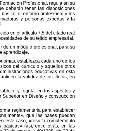
 Formación Profesional, regula en su
que deberán tener las disposiciones
r básico, el entorno profesional y los
ormadoras y personas expertas y la
l.
do en el artículo 7.5 del citado real
necesidades de su tejido empresarial.
ir de un módulo profesional, para su
e aprendizaje.
ónomas, establezca cada uno de los
icos del currículo y aquellos otros
dministraciones educativas en esta
ticen la validez de los títulos, en
stablece y regula, en los aspectos y
co Superior en Diseño y construcción
norma reglamentaria para establecer
cionalmente», que las bases puedan
en este caso, «resulta complemento
básicas» (así, entre otras, en las