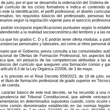
de julio, por el que se desarrolla la ordenación del Sistema de
el currículo de los ciclos formativos e indica el contenido 
este la identificación, el perfil profesional, el diseño curricula
rmativo, los requisitos básicos del profesorado, personas f
esarios según la legislación vigente para el ejercicio profesiona
podrán incorporar especificaciones puntuales según lo estableci
, atendiendo a la realidad socioeconómica del territorio y a las 
ica que los grados C, D y E podrán tener oferta modular, a part
unstancias personales y laborales, así como al ritmo personal d
sario que el Gobierno, previa consulta a las comunidades aut
acional de Ofertas de Formación Profesional, los aspectos bás
ca que, sin perjuicio de las competencias atribuidas a las a
básicos del currículo que aseguren una formación común y garan
 artículo 6.3 de la Ley Orgánica 2/2006, de 3 de mayo.
e a lo previsto en el Real Decreto 659/2023, de 18 de julio, e
el título de formación profesional de grado superior en Técni
s de cuerda.
 carácter básico de este real decreto, se ha recurrido a una 
isprudencia del Tribunal Constitucional, que admite «excep
amentarias en determinados supuestos cuando, como ocurre 
nimo común denominador establecido en las normas legales 