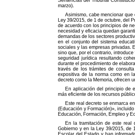
Sentencias del Tribunal Constitucio
marzo).
Asimismo, cabe mencionar que es
Ley 39/2015, de 1 de octubre, del 
de acuerdo con los principios de nec
necesidad y eficacia quedan garantiz
demandas de los sectores productivos
en el conjunto del sistema educat
sociales y las empresas privadas. E
sino que, por el contrario, introduc
seguridad jurídica resultando cohe
durante el procedimiento de elaborac
través de los trámites de consulta
expositiva de la norma como en la 
decreto como la Memoria, ofrecen un
En aplicación del principio de 
más eficiente de los recursos públic
Este real decreto se enmarca en
(Educación y Formación)», incluido
Educación, Formación, Empleo y E
En la tramitación de este real
Gobierno y en la Ley 39/2015, de 
Escolar del Estado y han informado