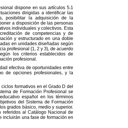
ional dispone en sus artículos 5.1
aciones dirigidas a identificar las
 posibilitar la adquisición de la
poner a disposición de las personas
ivos individuales y colectivos. Esta
creditación de competencias y de
ormación y estructurado en una doble
nizadas en unidades diseñadas según
a profesional (1, 2 y 3), de acuerdo
gún los criterios establecidos de
mación profesional.
aldad efectiva de oportunidades entre
po de opciones profesionales, y la
s ciclos formativos en el Grado D del
istema de Formación Profesional se
 educativo español en los términos
objetivos del Sistema de Formación
los grados básico, medio y superior.
n referidos al Catálogo Nacional de
 incluirán una fase de formación en