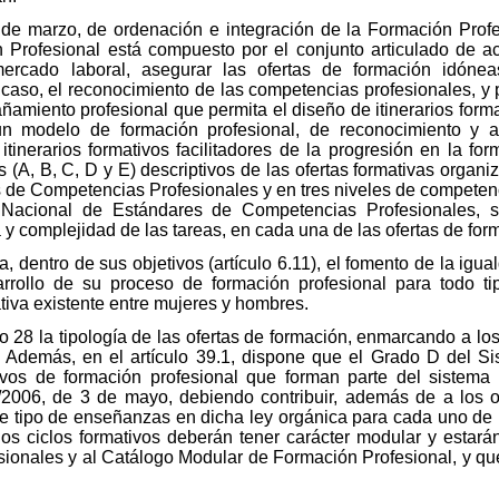
de marzo, de ordenación e integración de la Formación Profes
Profesional está compuesto por el conjunto articulado de actu
ercado laboral, asegurar las ofertas de formación idóneas,
 caso, el reconocimiento de las competencias profesionales, y 
amiento profesional que permita el diseño de itinerarios format
n modelo de formación profesional, de reconocimiento y a
itinerarios formativos facilitadores de la progresión en la f
 (A, B, C, D y E) descriptivos de las ofertas formativas orga
de Competencias Profesionales y en tres niveles de competenci
Nacional de Estándares de Competencias Profesionales, se
 y complejidad de las tareas, en cada una de las ofertas de for
a, dentro de sus objetivos (artículo 6.11), el fomento de la igu
rollo de su proceso de formación profesional para todo ti
tiva existente entre mujeres y hombres.
lo 28 la tipología de las ofertas de formación, enmarcando a lo
 Además, en el artículo 39.1, dispone que el Grado D del S
ivos de formación profesional que forman parte del sistema
/2006, de 3 de mayo, debiendo contribuir, además de a los 
ste tipo de enseñanzas en dicha ley orgánica para cada uno de 
los ciclos formativos deberán tener carácter modular y estará
onales y al Catálogo Modular de Formación Profesional, y que