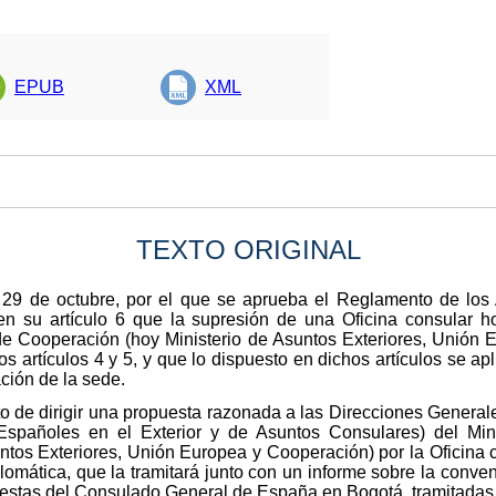
EPUB
XML
TEXTO ORIGINAL
 29 de octubre, por el que se aprueba el Reglamento de los
en su artículo 6 que la supresión de una Oficina consular ho
 de Cooperación (hoy Ministerio de Asuntos Exteriores, Unión
s artículos 4 y 5, y que lo dispuesto en dichos artículos se ap
ación de la sede.
sito de dirigir una propuesta razonada a las Direcciones General
Españoles en el Exterior y de Asuntos Consulares) del Mini
ntos Exteriores, Unión Europea y Cooperación) por la Oficina c
lomática, que la tramitará junto con un informe sobre la conven
uestas del Consulado General de España en Bogotá, tramitada