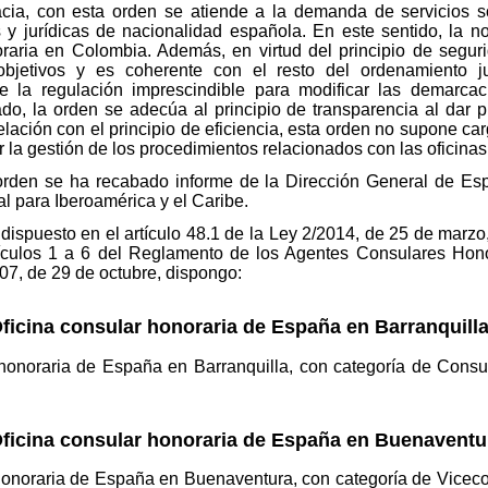
acia, con esta orden se atiende a la demanda de servicios so
s y jurídicas de nacionalidad española. En este sentido, la n
raria en Colombia. Además, en virtud del principio de segurid
objetivos y es coherente con el resto del ordenamiento ju
ne la regulación imprescindible para modificar las demarca
do, la orden se adecúa al principio de transparencia al dar p
relación con el principio de eficiencia, esta orden no supone c
 la gestión de los procedimientos relacionados con las oficinas
 orden se ha recabado informe de la Dirección General de Esp
l para Iberoamérica y el Caribe.
 dispuesto en el artículo 48.1 de la Ley 2/2014, de 25 de marzo,
rtículos 1 a 6 del Reglamento de los Agentes Consulares Hono
7, de 29 de octubre, dispongo:
ficina consular honoraria de España en Barranquilla
 honoraria de España en Barranquilla, con categoría de Consu
Oficina consular honoraria de España en Buenaventu
 honoraria de España en Buenaventura, con categoría de Vicec