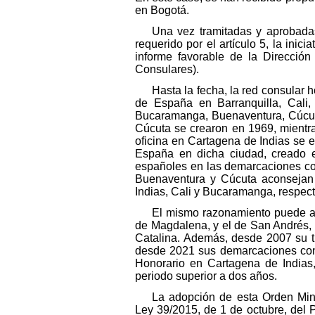
en Bogotá.
Una vez tramitadas y aprobadas
requerido por el artículo 5, la inic
informe favorable de la Direcció
Consulares).
Hasta la fecha, la red consular
de España en Barranquilla, Cali
Bucaramanga, Buenaventura, Cúcuta
Cúcuta se crearon en 1969, mientra
oficina en Cartagena de Indias se 
España en dicha ciudad, creado e
españoles en las demarcaciones co
Buenaventura y Cúcuta aconsejan 
Indias, Cali y Bucaramanga, respec
El mismo razonamiento puede ap
de Magdalena, y el de San Andrés, p
Catalina. Además, desde 2007 su t
desde 2021 sus demarcaciones con
Honorario en Cartagena de Indias
periodo superior a dos años.
La adopción de esta Orden Mini
Ley 39/2015, de 1 de octubre, del 