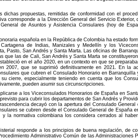
 dichas propuestas, remitidas de conformidad con el procedi
iativa corresponde a la Dirección General del Servicio Exterior
n General de Asuntos y Asistencia Consulares (hoy de Espa
 honoraria española en la República de Colombia ha estado fo
, Cartagena de Indias, Manizales y Medellín y los Viceco
, Pasto, San Andrés y Santa Marta. Las oficinas de Barranq
s que las de Cali, San Andrés y Santa Marta se constituyeron 
estableció en el año 2020, en un contexto en que se preparaba
n 2007, que se suprimió definitivamente en 2021. En la act
nsulares que cubren el Consulado Honorario en Barranquilla 
su cierre, especialmente teniendo en cuenta que los Cons
tivamente, pueden asumir sus circunscripciones.
licarse a los Viceconsulados Honorarios de España en Santa
revisto para cubrir los departamentos de San Andrés y Provide
rascendencia decayó con la apertura del Consulado General
sulares se cubren desde el Consulado General de España e
, y la normativa colombiana los considera cerrados al habe
sterial responde a los principios de buena regulación, de co
Procedimiento Administrativo Común de las Administraciones P