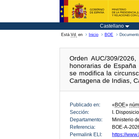
Castellano
Está
Vd.
en
Inicio
BOE
Documento
Orden AUC/309/2026, 
honorarias de España 
se modifica la circuns
Cartagena de Indias, C
Publicado en:
«
BOE
»
núm
Sección:
I. Disposici
Departamento:
Ministerio 
Referencia:
BOE-A-202
Permalink ELI:
https://www