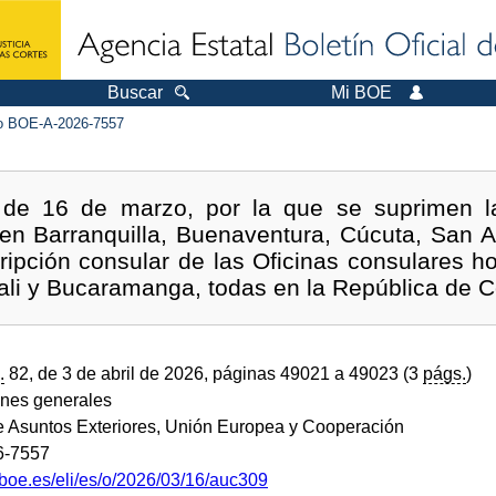
Buscar
Mi BOE
 BOE-A-2026-7557
de 16 de marzo, por la que se suprimen la
en Barranquilla, Buenaventura, Cúcuta, San A
cripción consular de las Oficinas consulares 
ali y Bucaramanga, todas en la República de 
.
82, de 3 de abril de 2026, páginas 49021 a 49023 (3
págs.
)
ones generales
de Asuntos Exteriores, Unión Europea y Cooperación
6-7557
.boe.es/eli/es/o/2026/03/16/auc309