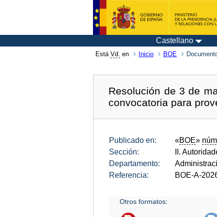
Castellano
Está
Vd.
en
Inicio
BOE
Documento
Resolución de 3 de mar
convocatoria para prov
Publicado en:
«
BOE
»
núm
Sección:
II. Autorida
Departamento:
Administrac
Referencia:
BOE-A-202
Otros formatos: