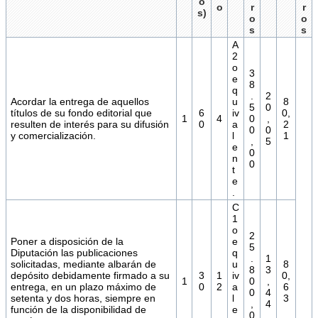
o
o
r
r
s)
o
o
s
s
A
2
o
3
e
8
q
.
2
Acordar la entrega de aquellos
u
8
5
0
títulos de su fondo editorial que
6
iv
0,
1
4
0
,
resulten de interés para su difusión
0
a
2
0
0
y comercialización.
l
1
,
5
e
0
n
0
t
e
.
C
1
o
2
Poner a disposición de la
e
5
Diputación las publicaciones
q
.
1
solicitadas, mediante albarán de
u
8
8
3
depósito debidamente firmado a su
3
1
iv
0,
1
0
,
entrega, en un plazo máximo de
0
2
a
6
0
4
setenta y dos horas, siempre en
l
3
,
4
función de la disponibilidad de
e
0