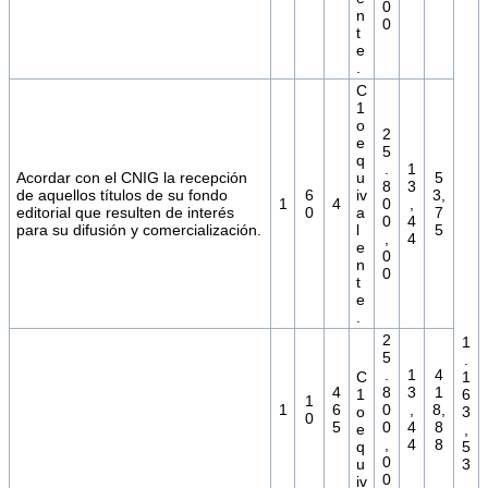
0
n
0
t
e
.
C
1
o
2
e
5
q
.
1
Acordar con el CNIG la recepción
u
5
8
3
de aquellos títulos de su fondo
6
iv
3,
1
4
0
,
editorial que resulten de interés
0
a
7
0
4
para su difusión y comercialización.
l
5
,
4
e
0
n
0
t
e
.
2
1
5
.
.
1
4
C
1
4
8
3
1
1
6
1
1
6
0
,
8,
o
3
0
5
0
4
8
e
,
,
4
8
q
5
0
u
3
0
iv