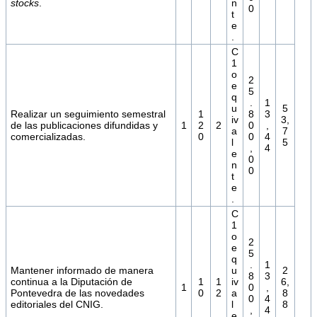
stocks
.
n
0
t
e
.
C
1
o
2
e
5
q
.
1
u
5
Realizar un seguimiento semestral
1
8
3
iv
3,
de las publicaciones difundidas y
1
2
2
0
,
a
7
comercializadas.
0
0
4
l
5
,
4
e
0
n
0
t
e
.
C
1
o
2
e
5
q
.
1
Mantener informado de manera
u
2
8
3
continua a la Diputación de
1
1
iv
6,
1
0
,
Pontevedra de las novedades
0
2
a
8
0
4
editoriales del CNIG.
l
8
,
4
e