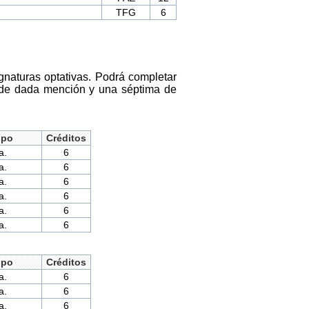
TFG
6
ignaturas optativas. Podrá completar
s de dada mención y una séptima de
ipo
Créditos
a.
6
a.
6
a.
6
a.
6
a.
6
a.
6
ipo
Créditos
a.
6
a.
6
a.
6