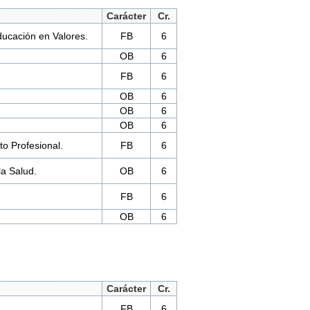
Carácter
Cr.
ducación en Valores.
FB
6
OB
6
FB
6
OB
6
OB
6
OB
6
o Profesional.
FB
6
la Salud.
OB
6
FB
6
OB
6
Carácter
Cr.
FB
6