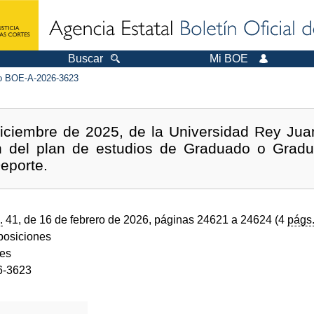
Buscar
Mi BOE
 BOE-A-2026-3623
iciembre de 2025, de la Universidad Rey Juan
ón del plan de estudios de Graduado o Grad
Deporte.
.
41, de 16 de febrero de 2026, páginas 24621 a 24624 (4
págs
sposiciones
des
6-3623