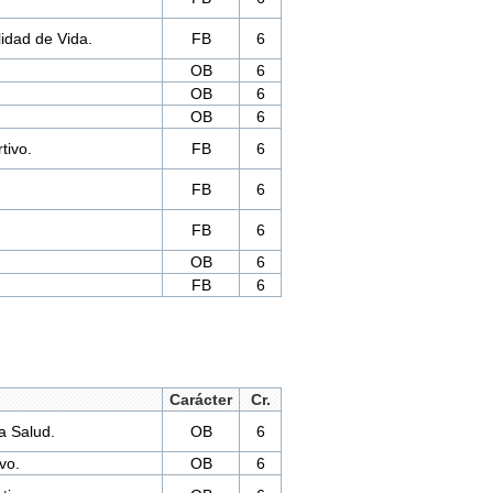
lidad de Vida.
FB
6
OB
6
OB
6
OB
6
tivo.
FB
6
FB
6
FB
6
OB
6
FB
6
Carácter
Cr.
la Salud.
OB
6
vo.
OB
6