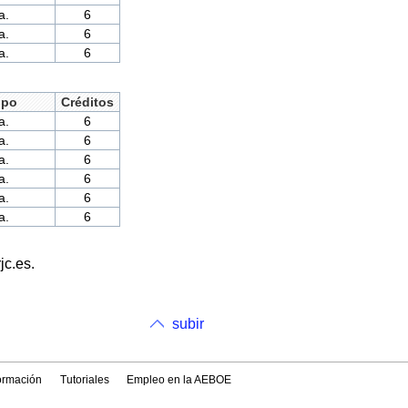
a.
6
a.
6
a.
6
ipo
Créditos
a.
6
a.
6
a.
6
a.
6
a.
6
a.
6
jc.es.
subir
formación
Tutoriales
Empleo en la AEBOE