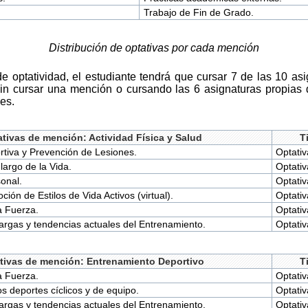
Trabajo de Fin de Grado.
Distribución de optativas por cada mención
de optatividad, el estudiante tendrá que cursar 7 de las 10 as
 sin cursar una mención o cursando las 6 asignaturas propia
es.
tivas de mención: Actividad Física y Salud
T
tiva y Prevención de Lesiones.
Optativ
 largo de la Vida.
Optativ
onal.
Optativ
ión de Estilos de Vida Activos (virtual).
Optativ
a Fuerza.
Optativ
argas y tendencias actuales del Entrenamiento.
Optativ
tivas de mención: Entrenamiento Deportivo
T
a Fuerza.
Optativ
s deportes cíclicos y de equipo.
Optativ
argas y tendencias actuales del Entrenamiento.
Optativ