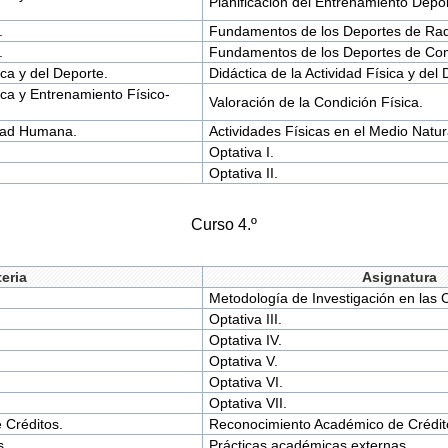
Planificación del Entrenamiento Depor
.
Fundamentos de los Deportes de Raq
.
Fundamentos de los Deportes de Co
ca y del Deporte.
Didáctica de la Actividad Física y del 
sica y Entrenamiento Físico-
Valoración de la Condición Física.
idad Humana.
Actividades Físicas en el Medio Natur
Optativa I.
Optativa II.
Curso 4.º
eria
Asignatura
Metodología de Investigación en las C
Optativa III.
Optativa IV.
Optativa V.
Optativa VI.
Optativa VII.
 Créditos.
Reconocimiento Académico de Crédit
s.
Prácticas académicas externas.