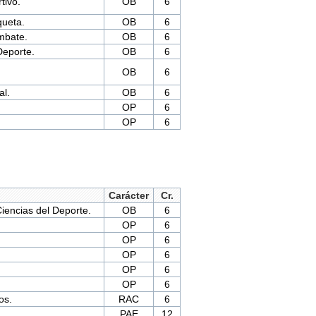
tivo.
OB
6
ueta.
OB
6
mbate.
OB
6
Deporte.
OB
6
OB
6
al.
OB
6
OP
6
OP
6
Carácter
Cr.
iencias del Deporte.
OB
6
OP
6
OP
6
OP
6
OP
6
OP
6
os.
RAC
6
PAE
12