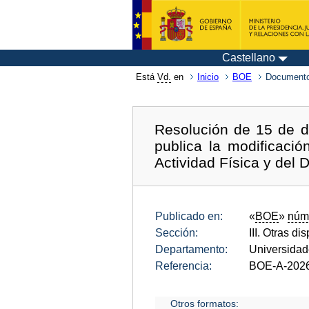
Castellano
Está
Vd.
en
Inicio
BOE
Documento
Resolución de 15 de d
publica la modificaci
Actividad Física y del 
Publicado en:
«
BOE
»
núm
Sección:
III. Otras di
Departamento:
Universida
Referencia:
BOE-A-202
Otros formatos: