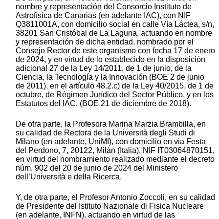
nombre y representación del Consorcio Instituto de
Astrofísica de Canarias (en adelante IAC), con NIF
Q3811001A, con domicilio social en calle Vía Láctea, s/n,
38201 San Cristóbal de La Laguna, actuando en nombre
y representación de dicha entidad, nombrado por el
Consejo Rector de este organismo con fecha 17 de enero
de 2024, y en virtud de lo establecido en la disposición
adicional 27 de la Ley 14/2011, de 1 de junio, de la
Ciencia, la Tecnología y la Innovación (BOE 2 de junio
de 2011), en el artículo 48.2.c) de la Ley 40/2015, de 1 de
octubre, de Régimen Jurídico del Sector Público, y en los
Estatutos del IAC, (BOE 21 de diciembre de 2018).
De otra parte, la Profesora Marina Marzia Brambilla, en
su calidad de Rectora de la Università degli Studi di
Milano (en adelante, UniMI), con domicilio en via Festa
del Perdono, 7, 20122, Milán (Italia), NIF IT03064870151,
en virtud del nombramiento realizado mediante el decreto
núm. 902 del 20 de junio de 2024 del Ministero
dell’Università e della Ricerca.
Y, de otra parte, el Profesor Antonio Zoccoli, en su calidad
de Presidente del Istituto Nazionale di Fisica Nucleare
(en adelante, INFN), actuando en virtud de las