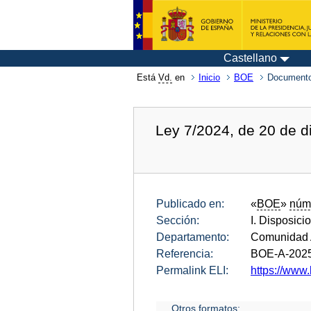
Castellano
Está
Vd.
en
Inicio
BOE
Documento
Ley 7/2024, de 20 de d
Publicado en:
«
BOE
»
núm
Sección:
I. Disposici
Departamento:
Comunidad A
Referencia:
BOE-A-202
Permalink ELI:
https://www.
Otros formatos: