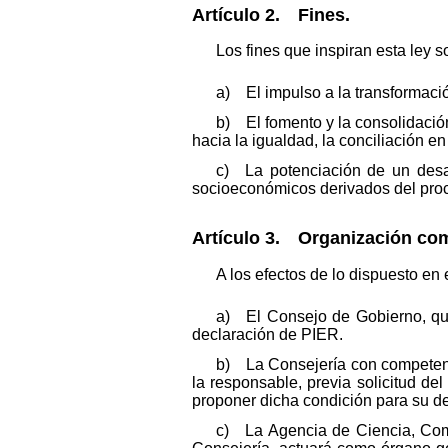
Artículo 2. Fines.
Los fines que inspiran esta ley s
a) El impulso a la transformació
b) El fomento y la consolidació
hacia la igualdad, la conciliación en 
c) La potenciación de un desarro
socioeconómicos derivados del proce
Artículo 3. Organización com
A los efectos de lo dispuesto en
a) El Consejo de Gobierno, que
declaración de PIER.
b) La Consejería con competenci
la responsable, previa solicitud de
proponer dicha condición para su de
c) La Agencia de Ciencia, Compe