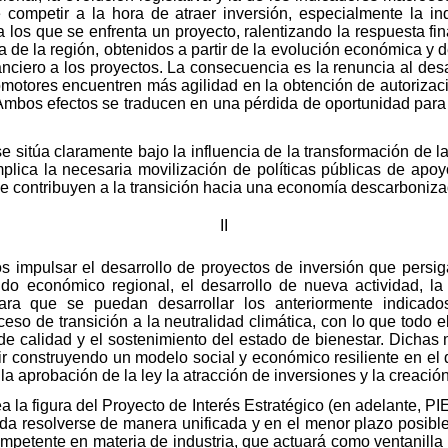
competir a la hora de atraer inversión, especialmente la in
los que se enfrenta un proyecto, ralentizando la respuesta fina
a de la región, obtenidos a partir de la evolución económica y 
nciero a los proyectos. La consecuencia es la renuncia al des
romotores encuentren más agilidad en la obtención de autorizac
Ambos efectos se traducen en una pérdida de oportunidad para 
e sitúa claramente bajo la influencia de la transformación de 
 implica la necesaria movilización de políticas públicas de apo
e contribuyen a la transición hacia una economía descarbonizada
II
s impulsar el desarrollo de proyectos de inversión que persig
ejido económico regional, el desarrollo de nueva actividad, l
ra que se puedan desarrollar los anteriormente indicados
so de transición a la neutralidad climática, con lo que todo el
e calidad y el sostenimiento del estado de bienestar. Dichas 
ir construyendo un modelo social y económico resiliente en el
a aprobación de la ley la atracción de inversiones y la creació
a la figura del Proyecto de Interés Estratégico (en adelante, PIE
da resolverse de manera unificada y en el menor plazo posible
 competente en materia de industria, que actuará como ventanill