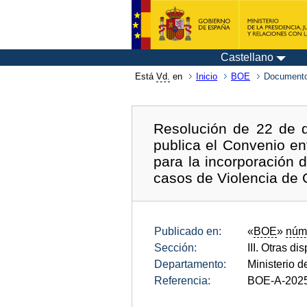
Castellano
Está
Vd.
en
Inicio
BOE
Documento
Resolución de 22 de d
publica el Convenio en
para la incorporación 
casos de Violencia de 
Publicado en:
«
BOE
»
núm
Sección:
III. Otras di
Departamento:
Ministerio de
Referencia:
BOE-A-202