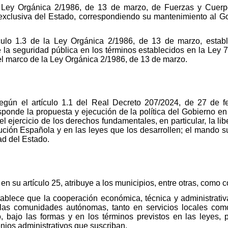
la Ley Orgánica 2/1986, de 13 de marzo, de Fuerzas y Cuerp
xclusiva del Estado, correspondiendo su mantenimiento al Go
tículo 1.3 de la Ley Orgánica 2/1986, de 13 de marzo, estab
 la seguridad pública en los términos establecidos en la Ley 
el marco de la Ley Orgánica 2/1986, de 13 de marzo.
 según el artículo 1.1 del Real Decreto 207/2024, de 27 de f
esponde la propuesta y ejecución de la política del Gobierno e
 ejercicio de los derechos fundamentales, en particular, la lib
ución Española y en las leyes que los desarrollen; el mando su
ad del Estado.
 en su artículo 25, atribuye a los municipios, entre otras, como 
tablece que la cooperación económica, técnica y administrativa
 las comunidades autónomas, tanto en servicios locales com
io, bajo las formas y en los términos previstos en las leyes, 
nios administrativos que suscriban.