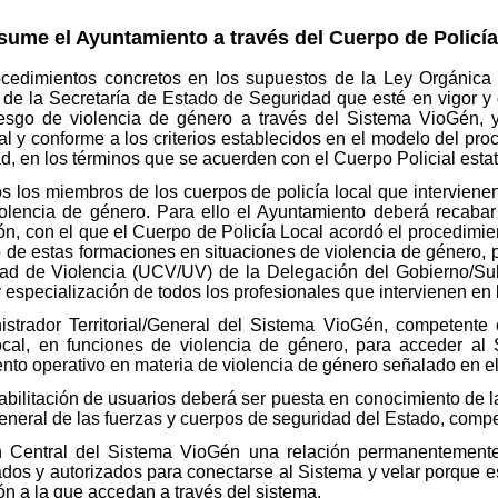
me el Ayuntamiento a través del Cuerpo de Policía
ocedimientos concretos en los supuestos de la Ley Orgánica
ón de la Secretaría de Estado de Seguridad que esté en vigor y
 riesgo de violencia de género a través del Sistema VioGén,
 y conforme a los criterios establecidos en el modelo del pro
d, en los términos que se acuerden con el Cuerpo Policial esta
s los miembros de los cuerpos de policía local que interviene
iolencia de género. Para ello el Ayuntamiento deberá recabar 
n, con el que el Cuerpo de Policía Local acordó el procedimie
 de estas formaciones en situaciones de violencia de género, p
ad de Violencia (UCV/UV) de la Delegación del Gobierno/Su
 especialización de todos los profesionales que intervienen en 
nistrador Territorial/General del Sistema VioGén, competente
ocal, en funciones de violencia de género, para acceder a
ento operativo en materia de violencia de género señalado en el
abilitación de usuarios deberá ser puesta en conocimiento de l
general de las fuerzas y cuerpos de seguridad del Estado, comp
ión Central del Sistema VioGén una relación permanentement
ados y autorizados para conectarse al Sistema y velar porque es
n a la que accedan a través del sistema.