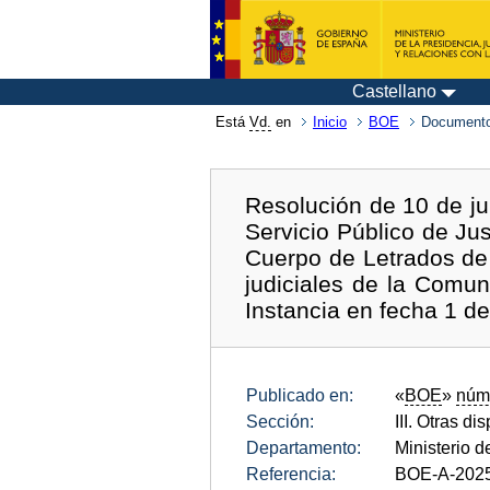
Castellano
Está
Vd.
en
Inicio
BOE
Documento
Resolución de 10 de ju
Servicio Público de Jus
Cuerpo de Letrados de l
judiciales de la Comu
Instancia en fecha 1 d
Publicado en:
«
BOE
»
núm
Sección:
III. Otras di
Departamento:
Ministerio d
Referencia:
BOE-A-202