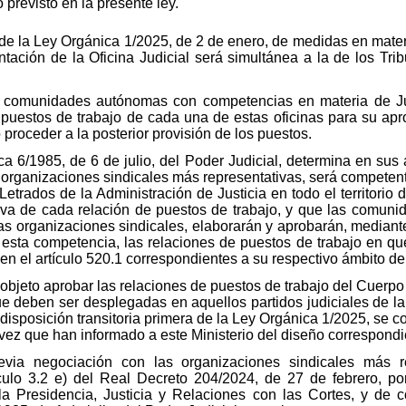
previsto en la presente ley.
a de la Ley Orgánica 1/2025, de 2 de enero, de medidas en mater
ntación de la Oficina Judicial será simultánea a la de los Tri
las comunidades autónomas con competencias en materia de Jus
 puestos de trabajo de cada una de estas oficinas para su apr
proceder a la posterior provisión de los puestos.
ca 6/1985, de 6 de julio, del Poder Judicial, determina en sus 
s organizaciones sindicales más representativas, será competen
etrados de la Administración de Justicia en todo el territorio
itiva de cada relación de puestos de trabajo, y que las com
s organizaciones sindicales, elaborarán y aprobarán, mediante 
a esta competencia, las relaciones de puestos de trabajo en q
 en el artículo 520.1 correspondientes a su respectivo ámbito de
 objeto aprobar las relaciones de puestos de trabajo del Cuerpo
s que deben ser desplegadas en aquellos partidos judiciales d
disposición transitoria primera de la Ley Orgánica 1/2025, se co
vez que han informado a este Ministerio del diseño correspondie
via negociación con las organizaciones sindicales más re
culo 3.2 e) del Real Decreto 204/2024, de 27 de febrero, por
la Presidencia, Justicia y Relaciones con las Cortes, y de 