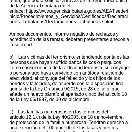
renta, que podrá solicitar a través de la Sede Electrónica
de la Agencia Tributaria en el
enlace: https://www.agenciatributaria.gob.es/AEAT.sede/I
nicio/Procedimientos_y_Servicios/Certificados/Declaraci
ones_Tributarias/Declaraciones_Tributarias.shtml.
Ambos documentos, informe negativo de rechazos y
acreditación de las rentas, deberán presentarse anexos a
la solicitud.
b) Las víctimas del terrorismo, entendiendo por tales las
personas que hayan sufrido daños físicos o psíquicos
como consecuencia de la actividad terrorista, su cónyuge
o persona que haya convivido con análoga relación de
afectividad, el cónyuge del fallecido y los hijos de los
heridos y fallecidos, de acuerdo con la disposición final
quinta de la Ley Orgánica 9/2015, de 28 de julio, que
añade un nuevo párrafo al apartado cinco del artículo 18
de la Ley 66/1997, de 30 de diciembre.
c) Las familias numerosas en los términos del
artículo 12.1.c) de la Ley 40/2003, de 18 de noviembre,
de protección de la familia numerosa. Tendrán derecho a
una exención del 100 por 100 de las tasas y precios