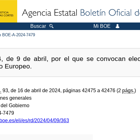
Buscar
Mi BOE
 BOE-A-2024-7479
, de 9 de abril, por el que se convocan ele
to Europeo.
.
93, de 16 de abril de 2024, páginas 42475 a 42476 (2
págs.
)
ones generales
 del Gobierno
4-7479
boe.es/eli/es/rd/2024/04/09/363