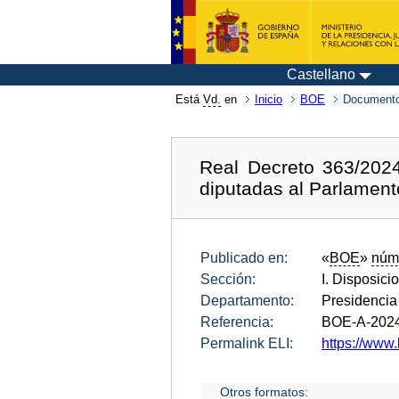
Castellano
Está
Vd.
en
Inicio
BOE
Documento
Real Decreto 363/2024
diputadas al Parlamen
Publicado en:
«
BOE
»
núm
Sección:
I. Disposici
Departamento:
Presidencia
Referencia:
BOE-A-202
Permalink ELI:
https://www.
Otros formatos: