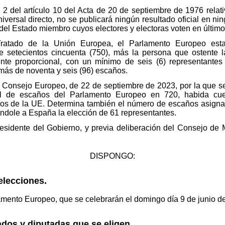
2 del artículo 10 del Acta de 20 de septiembre de 1976 relati
iversal directo, no se publicará ningún resultado oficial en 
s del Estado miembro cuyos electores y electoras voten en último
 Tratado de la Unión Europea, el Parlamento Europeo es
 setecientos cincuenta (750), más la persona que ostente l
ente proporcional, con un mínimo de seis (6) representante
ás de noventa y seis (96) escaños.
 Consejo Europeo, de 22 de septiembre de 2023, por la que se
al de escaños del Parlamento Europeo en 720, habida cu
os de la UE. Determina también el número de escaños asign
ndole a España la elección de 61 representantes.
residente del Gobierno, y previa deliberación del Consejo de 
DISPONGO:
elecciones.
mento Europeo, que se celebrarán el domingo día 9 de junio d
dos y diputadas que se eligen.