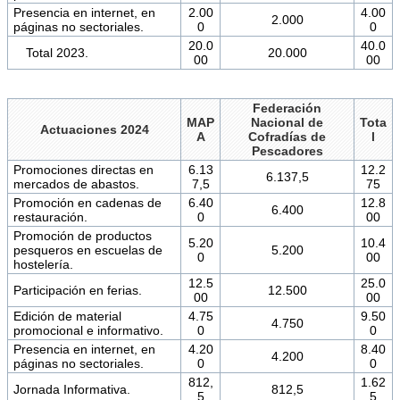
Presencia en internet, en
2.00
4.00
2.000
páginas no sectoriales.
0
0
20.0
40.0
Total 2023.
20.000
00
00
Federación
MAP
Nacional de
Tota
Actuaciones 2024
A
Cofradías de
l
Pescadores
Promociones directas en
6.13
12.2
6.137,5
mercados de abastos.
7,5
75
Promoción en cadenas de
6.40
12.8
6.400
restauración.
0
00
Promoción de productos
5.20
10.4
pesqueros en escuelas de
5.200
0
00
hostelería.
12.5
25.0
Participación en ferias.
12.500
00
00
Edición de material
4.75
9.50
4.750
promocional e informativo.
0
0
Presencia en internet, en
4.20
8.40
4.200
páginas no sectoriales.
0
0
812,
1.62
Jornada Informativa.
812,5
5
5