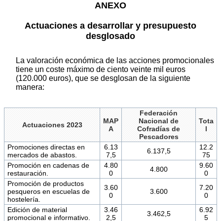
ANEXO
Actuaciones a desarrollar y presupuesto
desglosado
La valoración económica de las acciones promocionales
tiene un coste máximo de ciento veinte mil euros
(120.000 euros), que se desglosan de la siguiente
manera:
Federación
MAP
Nacional de
Tota
Actuaciones 2023
A
Cofradías de
l
Pescadores
Promociones directas en
6.13
12.2
6.137,5
mercados de abastos.
7,5
75
Promoción en cadenas de
4.80
9.60
4.800
restauración.
0
0
Promoción de productos
3.60
7.20
pesqueros en escuelas de
3.600
0
0
hostelería.
Edición de material
3.46
6.92
3.462,5
promocional e informativo.
2,5
5