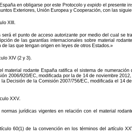
 España en obligarse por este Protocolo y
expido
el presente in
Asuntos Exteriores, Unión Europea y Cooperación, con las sigui
lo XIII.
será el punto de acceso autorizante por medio del cual se tran
ipción de las garantías internacionales sobre material rodante
 de las que tengan origen en leyes de otros Estados.»
ulo XIV (2 y 3).
del material rodante España ratifica el sistema de numeración
ión 2006/920/EC, modificada por la de 14 de noviembre 2012,
n la Decisión de la Comisión 2007/756/EC, modificada el 14 d
ículo XXV.
ormas jurídicas vigentes en relación con el material rodante 
ículo 60(1) de la convención en los términos del artículo XXV