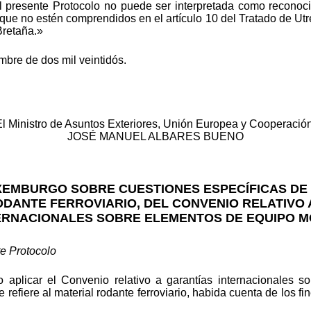
el presente Protocolo no puede ser interpretada como reconoc
 que no estén comprendidos en el artículo 10 del Tratado de Utre
Bretaña.»
mbre de dos mil veintidós.
El Ministro de Asuntos Exteriores, Unión Europea y Cooperación
JOSÉ MANUEL ALBARES BUENO
EMBURGO SOBRE CUESTIONES ESPECÍFICAS DE
ODANTE FERROVIARIO, DEL CONVENIO RELATIVO 
ERNACIONALES SOBRE ELEMENTOS DE EQUIPO M
te Protocolo
 aplicar el Convenio relativo a garantías internacionales s
efiere al material rodante ferroviario, habida cuenta de los fi