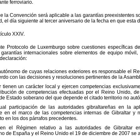
nte ferroviario.
la Convención será aplicable a las garantías preexistentes sobr
d, el día siguiente al tercer aniversario de la fecha en que esta 
ículo XXIV.
te Protocolo de Luxemburgo sobre cuestiones específicas de
 a garantías internacionales sobre elementos de equipo móvil, 
declaración:
o autónomo de cuyas relaciones exteriores es responsable el R
rdo con las decisiones y resoluciones pertinentes de la Asam
 tienen un carácter local y ejercen competencias exclusivame
tribución de competencias efectuadas por el Reino Unido, de
n de Estado soberano del que depende el citado territorio no au
al participación de las autoridades gibraltareñas en la ap
e en el marco de las competencias internas de Gibraltar y
to en los dos párrafos precedentes.
en el Régimen relativo a las autoridades de Gibraltar en
no de España y el Reino Unido el 19 de diciembre de 2007 se ap