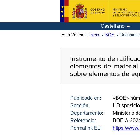
Castellano
Está
Vd.
en
Inicio
BOE
Documento
Instrumento de ratific
elementos de material 
sobre elementos de equ
Publicado en:
«
BOE
»
núm
Sección:
I. Disposici
Departamento:
Ministerio 
Referencia:
BOE-A-202
Permalink ELI:
https://www.