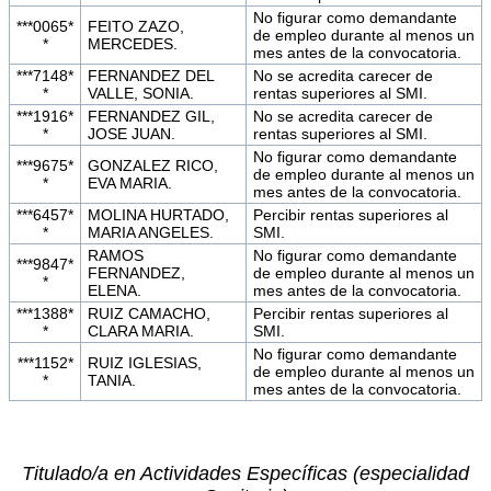
No figurar como demandante
***0065*
FEITO ZAZO,
de empleo durante al menos un
*
MERCEDES.
mes antes de la convocatoria.
***7148*
FERNANDEZ DEL
No se acredita carecer de
*
VALLE, SONIA.
rentas superiores al SMI.
***1916*
FERNANDEZ GIL,
No se acredita carecer de
*
JOSE JUAN.
rentas superiores al SMI.
No figurar como demandante
***9675*
GONZALEZ RICO,
de empleo durante al menos un
*
EVA MARIA.
mes antes de la convocatoria.
***6457*
MOLINA HURTADO,
Percibir rentas superiores al
*
MARIA ANGELES.
SMI.
RAMOS
No figurar como demandante
***9847*
FERNANDEZ,
de empleo durante al menos un
*
ELENA.
mes antes de la convocatoria.
***1388*
RUIZ CAMACHO,
Percibir rentas superiores al
*
CLARA MARIA.
SMI.
No figurar como demandante
***1152*
RUIZ IGLESIAS,
de empleo durante al menos un
*
TANIA.
mes antes de la convocatoria.
Titulado/a en Actividades Específicas (especialidad