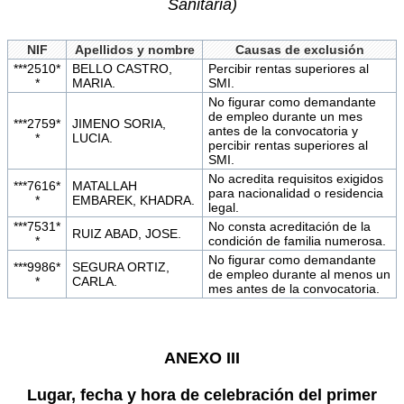
Sanitaria)
NIF
Apellidos y nombre
Causas de exclusión
***2510*
BELLO CASTRO,
Percibir rentas superiores al
*
MARIA.
SMI.
No figurar como demandante
de empleo durante un mes
***2759*
JIMENO SORIA,
antes de la convocatoria y
*
LUCIA.
percibir rentas superiores al
SMI.
No acredita requisitos exigidos
***7616*
MATALLAH
para nacionalidad o residencia
*
EMBAREK, KHADRA.
legal.
***7531*
No consta acreditación de la
RUIZ ABAD, JOSE.
*
condición de familia numerosa.
No figurar como demandante
***9986*
SEGURA ORTIZ,
de empleo durante al menos un
*
CARLA.
mes antes de la convocatoria.
ANEXO III
Lugar, fecha y hora de celebración del primer