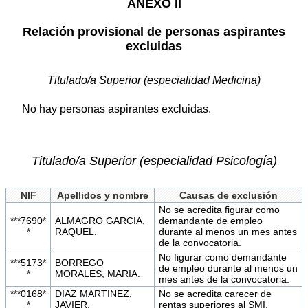
ANEXO II
Relación provisional de personas aspirantes
excluidas
Titulado/a Superior (especialidad Medicina)
No hay personas aspirantes excluidas.
Titulado/a Superior (especialidad Psicología)
NIF
Apellidos y nombre
Causas de exclusión
No se acredita figurar como
***7690*
ALMAGRO GARCIA,
demandante de empleo
*
RAQUEL.
durante al menos un mes antes
de la convocatoria.
No figurar como demandante
***5173*
BORREGO
de empleo durante al menos un
*
MORALES, MARIA.
mes antes de la convocatoria.
***0168*
DIAZ MARTINEZ,
No se acredita carecer de
*
JAVIER.
rentas superiores al SMI.