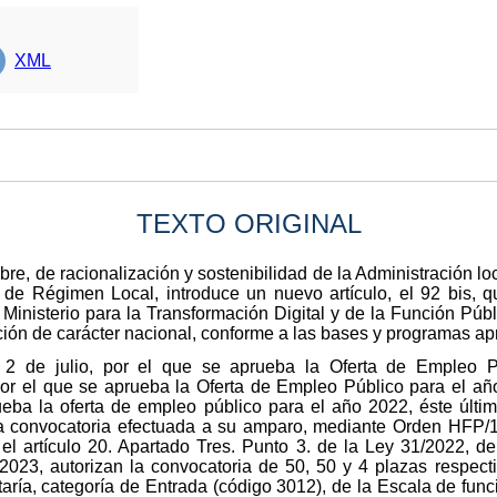
XML
TEXTO ORIGINAL
re, de racionalización y sostenibilidad de la Administración lo
 de Régimen Local, introduce un nuevo artículo, el 92 bis, 
Ministerio para la Transformación Digital y de la Función Públi
ación de carácter nacional, conforme a las bases y programas 
 2 de julio, por el que se aprueba la Oferta de Empleo P
por el que se aprueba la Oferta de Empleo Público para el a
eba la oferta de empleo público para el año 2022, éste últi
 la convocatoria efectuada a su amparo, mediante Orden HFP/
el artículo 20. Apartado Tres. Punto 3. de la Ley 31/2022, 
2023, autorizan la convocatoria de 50, 50 y 4 plazas respec
aría, categoría de Entrada (código 3012), de la Escala de func