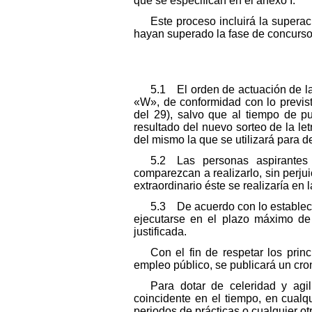
que se especifican en el anexo I.
Este proceso incluirá la superac
hayan superado la fase de concurso
5.1 El orden de actuación de la
«W», de conformidad con lo previs
del 29), salvo que al tiempo de pu
resultado del nuevo sorteo de la le
del mismo la que se utilizará para d
5.2 Las personas aspirantes
comparezcan a realizarlo, sin perjui
extraordinario éste se realizaría en 
5.3 De acuerdo con lo estableci
ejecutarse en el plazo máximo de
justificada.
Con el fin de respetar los prin
empleo público, se publicará un cron
Para dotar de celeridad y agil
coincidente en el tiempo, en cualqui
periodos de prácticas o cualquier o