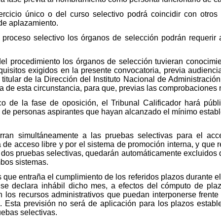
rcicio único o del curso selectivo podrá coincidir con otros
de aplazamiento.
roceso selectivo los órganos de selección podrán requerir 
l procedimiento los órganos de selección tuvieran conocimi
quisitos exigidos en la presente convocatoria, previa audienci
titular de la Dirección del Instituto Nacional de Administració
a de esta circunstancia, para que, previas las comprobaciones n
o de la fase de oposición, el Tribunal Calificador hará públi
n de personas aspirantes que hayan alcanzado el mínimo establ
ran simultáneamente a las pruebas selectivas para el acc
 de acceso libre y por el sistema de promoción interna, y que r
dos pruebas selectivas, quedarán automáticamente excluidos de
mbos sistemas.
s que entraña el cumplimiento de los referidos plazos durante el
, se declara inhábil dicho mes, a efectos del cómputo de pla
 los recursos administrativos que puedan interponerse frente 
. Esta previsión no será de aplicación para los plazos estable
uebas selectivas.