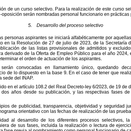
ión de un curso selectivo. Para la realización de este curso se
-oposición serán nombradas personal funcionario en prácticas 
5. Desarrollo del proceso selectivo
s personas aspirantes se iniciará alfabéticamente por aquellas
to en la Resolución de 27 de julio de 2023, de la Secretaría
blicación de las listas provisionales de admitidos y excluid
tra derivado de la Oferta de Empleo Público para el año 2024, e
eterminar el orden de actuación de los aspirantes.
 serán convocadas en llamamiento único, quedando dec
cio de lo dispuesto en la base 9. En el caso de tener que reali
la sede del INAP.
do en el artículo 108.2 del Real Decreto-ley 6/2023, de 19 de 
 dos años desde su publicación, y las respectivas fases de
cipios de publicidad, transparencia, objetividad y seguridad j
ograma orientativo con las fechas de realización de las pruebas
idad al desarrollo de los diferentes procesos selectivos, l
era de sus fases, incluida la realización o lectura de ejercici
tra fase previa al nombramiento como personal funcionario de ca