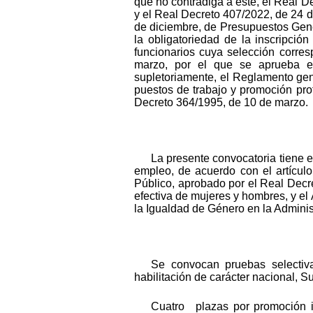
que no contradiga a este, el Real D
y el Real Decreto 407/2022, de 24 d
de diciembre, de Presupuestos Gene
la obligatoriedad de la inscripció
funcionarios cuya selección corres
marzo, por el que se aprueba el
supletoriamente, el Reglamento gene
puestos de trabajo y promoción prof
Decreto 364/1995, de 10 de marzo.
La presente convocatoria tiene e
empleo, de acuerdo con el artículo
Público, aprobado por el Real Decre
efectiva de mujeres y hombres, y el 
la Igualdad de Género en la Admini
Se convocan pruebas selectiva
habilitación de carácter nacional, S
Cuatro plazas por promoción i