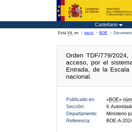
Castellano
Está
Vd.
en
Inicio
BOE
Documento
Orden TDF/779/2024, d
acceso, por el sistem
Entrada, de la Escala 
nacional.
Publicado en:
«
BOE
»
núm
Sección:
II. Autorida
Departamento:
Ministerio p
Referencia:
BOE-A-202