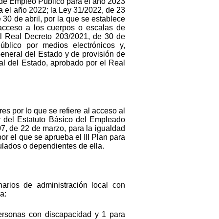
a de Empleo Público para el año 2023
a el año 2022; la Ley 31/2022, de 23
0 de abril, por la que se establece
l acceso a los cuerpos o escalas de
 el Real Decreto 203/2021, de 30 de
blico por medios electrónicos y,
General del Estado y de provisión de
ral del Estado, aprobado por el Real
es por lo que se refiere al acceso al
ey del Estatuto Básico del Empleado
07, de 22 de marzo, para la igualdad
r el que se aprueba el III Plan para
ulados o dependientes de ella.
arios de administración local con
a:
personas con discapacidad y 1 para