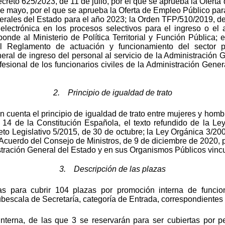
ecreto 625/2023, de 11 de julio, por el que se aprueba la Ofert
e mayo, por el que se aprueba la Oferta de Empleo Público par
rales del Estado para el año 2023; la Orden TFP/510/2019, de 3
n electrónica en los procesos selectivos para el ingreso o e
ponde al Ministerio de Política Territorial y Función Pública;
 Reglamento de actuación y funcionamiento del sector pú
ral de ingreso del personal al servicio de la Administración 
esional de los funcionarios civiles de la Administración Gene
2. Principio de igualdad de trato
n cuenta el principio de igualdad de trato entre mujeres y hombr
 14 de la Constitución Española, el texto refundido de la L
to Legislativo 5/2015, de 30 de octubre; la Ley Orgánica 3/20
Acuerdo del Consejo de Ministros, de 9 de diciembre de 2020, po
stración General del Estado y en sus Organismos Públicos vinc
3. Descripción de las plazas
s para cubrir 104 plazas por promoción interna de funcion
ubescala de Secretaría, categoría de Entrada, correspondientes 
nterna, de las que 3 se reservarán para ser cubiertas por 