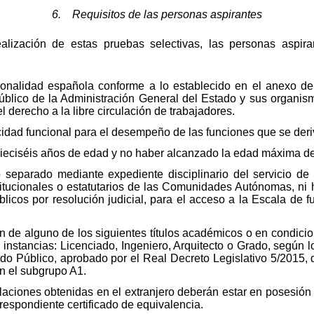
6. Requisitos de las personas aspirantes
alización de estas pruebas selectivas, las personas aspira
ionalidad española conforme a lo establecido en el anexo d
blico de la Administración General del Estado y sus organis
l derecho a la libre circulación de trabajadores.
dad funcional para el desempeño de las funciones que se der
ieciséis años de edad y no haber alcanzado la edad máxima de 
o separado mediante expediente disciplinario del servicio de
itucionales o estatutarios de las Comunidades Autónomas, ni ha
icos por resolución judicial, para el acceso a la Escala de f
ón de alguno de los siguientes títulos académicos o en condici
instancias: Licenciado, Ingeniero, Arquitecto o Grado, según lo
do Público, aprobado por el Real Decreto Legislativo 5/2015, d
en el subgrupo A1.
ulaciones obtenidas en el extranjero deberán estar en posesión
respondiente certificado de equivalencia.