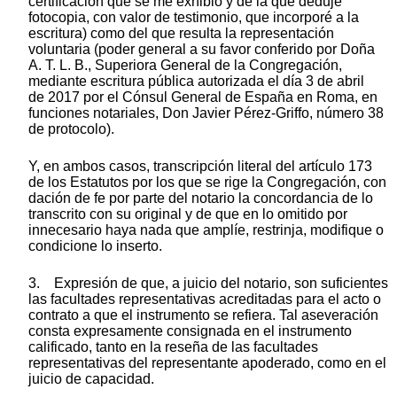
certificación que se me exhibió y de la que deduje
fotocopia, con valor de testimonio, que incorporé a la
escritura) como del que resulta la representación
voluntaria (poder general a su favor conferido por Doña
A. T. L. B., Superiora General de la Congregación,
mediante escritura pública autorizada el día 3 de abril
de 2017 por el Cónsul General de España en Roma, en
funciones notariales, Don Javier Pérez-Griffo, número 38
de protocolo).
Y, en ambos casos, transcripción literal del artículo 173
de los Estatutos por los que se rige la Congregación, con
dación de fe por parte del notario la concordancia de lo
transcrito con su original y de que en lo omitido por
innecesario haya nada que amplíe, restrinja, modifique o
condicione lo inserto.
3. Expresión de que, a juicio del notario, son suficientes
las facultades representativas acreditadas para el acto o
contrato a que el instrumento se refiera. Tal aseveración
consta expresamente consignada en el instrumento
calificado, tanto en la reseña de las facultades
representativas del representante apoderado, como en el
juicio de capacidad.