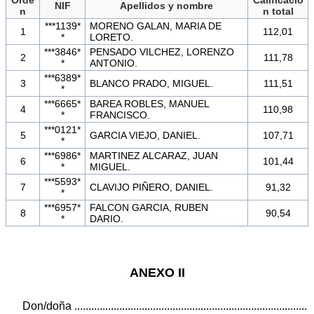
NIF
Apellidos y nombre
n
n total
***1139*
MORENO GALAN, MARIA DE
1
112,01
*
LORETO.
***3846*
PENSADO VILCHEZ, LORENZO
2
111,78
*
ANTONIO.
***6389*
3
BLANCO PRADO, MIGUEL.
111,51
*
***6665*
BAREA ROBLES, MANUEL
4
110,98
*
FRANCISCO.
***0121*
5
GARCIA VIEJO, DANIEL.
107,71
*
***6986*
MARTINEZ ALCARAZ, JUAN
6
101,44
*
MIGUEL.
***5593*
7
CLAVIJO PIÑERO, DANIEL.
91,32
*
***6957*
FALCON GARCIA, RUBEN
8
90,54
*
DARIO.
ANEXO II
Don/doña ...................................................................................