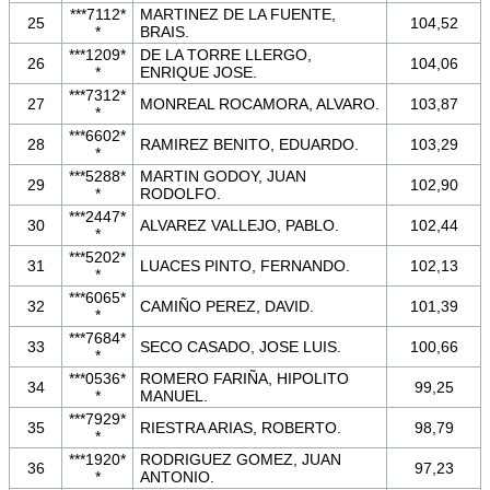
***7112*
MARTINEZ DE LA FUENTE,
25
104,52
*
BRAIS.
***1209*
DE LA TORRE LLERGO,
26
104,06
*
ENRIQUE JOSE.
***7312*
27
MONREAL ROCAMORA, ALVARO.
103,87
*
***6602*
28
RAMIREZ BENITO, EDUARDO.
103,29
*
***5288*
MARTIN GODOY, JUAN
29
102,90
*
RODOLFO.
***2447*
30
ALVAREZ VALLEJO, PABLO.
102,44
*
***5202*
31
LUACES PINTO, FERNANDO.
102,13
*
***6065*
32
CAMIÑO PEREZ, DAVID.
101,39
*
***7684*
33
SECO CASADO, JOSE LUIS.
100,66
*
***0536*
ROMERO FARIÑA, HIPOLITO
34
99,25
*
MANUEL.
***7929*
35
RIESTRA ARIAS, ROBERTO.
98,79
*
***1920*
RODRIGUEZ GOMEZ, JUAN
36
97,23
*
ANTONIO.