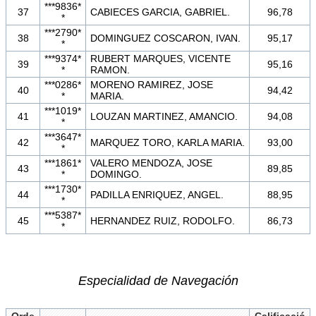
***9836*
37
CABIECES GARCIA, GABRIEL.
96,78
*
***2790*
38
DOMINGUEZ COSCARON, IVAN.
95,17
*
***9374*
RUBERT MARQUES, VICENTE
39
95,16
*
RAMON.
***0286*
MORENO RAMIREZ, JOSE
40
94,42
*
MARIA.
***1019*
41
LOUZAN MARTINEZ, AMANCIO.
94,08
*
***3647*
42
MARQUEZ TORO, KARLA MARIA.
93,00
*
***1861*
VALERO MENDOZA, JOSE
43
89,85
*
DOMINGO.
***1730*
44
PADILLA ENRIQUEZ, ANGEL.
88,95
*
***5387*
45
HERNANDEZ RUIZ, RODOLFO.
86,73
*
Especialidad de Navegación
Orde
Calificació