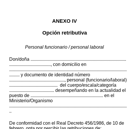
ANEXO IV
Opción retributiva
Personal funcionario / personal laboral
Don/doña ...................................................................................
...................................., con domicilio en
......................................................................................................
......... y documento de identidad número
................................................, personal (funcionario/laboral)
.......................................... del cuerpo/escala/categoría
....................................... desempeñando en la actualidad el
puesto de ............................................................... en el
Ministerio/Organismo
......................................................................................................
..
De conformidad con el Real Decreto 456/1986, de 10 de
febrero, opta por percibir las retribuciones de: