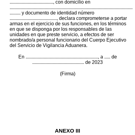
...................................., con domicilio en
......................................................................................................
......... y documento de identidad número
......................................., declara comprometerse a portar
armas en el ejercicio de sus funciones, en los términos
en que se disponga por los responsables de las
unidades en que preste servicio, a efectos de ser
nombrado/a personal funcionario del Cuerpo Ejecutivo
del Servicio de Vigilancia Aduanera.
En ............................................................, a ..... de
........................................... de 2023
(Firma)
ANEXO III