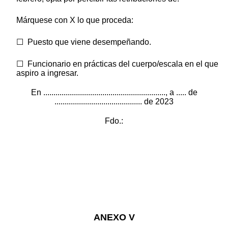
Márquese con X lo que proceda:
☐ Puesto que viene desempeñando.
☐ Funcionario en prácticas del cuerpo/escala en el que
aspiro a ingresar.
En ............................................................, a ..... de
........................................... de 2023
Fdo.:
ANEXO V