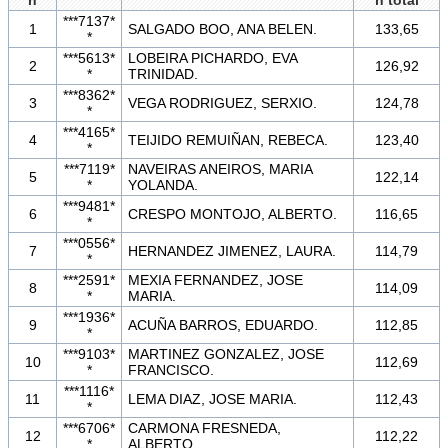
n
n total
***7137*
1
SALGADO BOO, ANA BELEN.
133,65
*
***5613*
LOBEIRA PICHARDO, EVA
2
126,92
*
TRINIDAD.
***8362*
3
VEGA RODRIGUEZ, SERXIO.
124,78
*
***4165*
4
TEIJIDO REMUIÑAN, REBECA.
123,40
*
***7119*
NAVEIRAS ANEIROS, MARIA
5
122,14
*
YOLANDA.
***9481*
6
CRESPO MONTOJO, ALBERTO.
116,65
*
***0556*
7
HERNANDEZ JIMENEZ, LAURA.
114,79
*
***2591*
MEXIA FERNANDEZ, JOSE
8
114,09
*
MARIA.
***1936*
9
ACUÑA BARROS, EDUARDO.
112,85
*
***9103*
MARTINEZ GONZALEZ, JOSE
10
112,69
*
FRANCISCO.
***1116*
11
LEMA DIAZ, JOSE MARIA.
112,43
*
***6706*
CARMONA FRESNEDA,
12
112,22
*
ALBERTO.