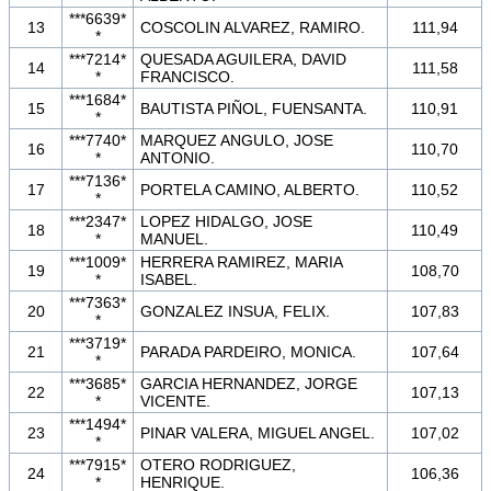
***6639*
13
COSCOLIN ALVAREZ, RAMIRO.
111,94
*
***7214*
QUESADA AGUILERA, DAVID
14
111,58
*
FRANCISCO.
***1684*
15
BAUTISTA PIÑOL, FUENSANTA.
110,91
*
***7740*
MARQUEZ ANGULO, JOSE
16
110,70
*
ANTONIO.
***7136*
17
PORTELA CAMINO, ALBERTO.
110,52
*
***2347*
LOPEZ HIDALGO, JOSE
18
110,49
*
MANUEL.
***1009*
HERRERA RAMIREZ, MARIA
19
108,70
*
ISABEL.
***7363*
20
GONZALEZ INSUA, FELIX.
107,83
*
***3719*
21
PARADA PARDEIRO, MONICA.
107,64
*
***3685*
GARCIA HERNANDEZ, JORGE
22
107,13
*
VICENTE.
***1494*
23
PINAR VALERA, MIGUEL ANGEL.
107,02
*
***7915*
OTERO RODRIGUEZ,
24
106,36
*
HENRIQUE.