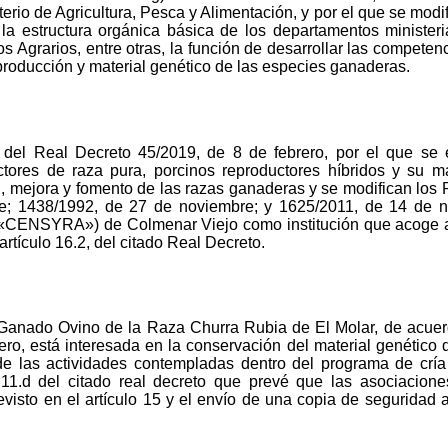
terio de Agricultura, Pesca y Alimentación, y por el que se mod
la estructura orgánica básica de los departamentos ministeri
 Agrarios, entre otras, la función de desarrollar las competen
producción y material genético de las especies ganaderas.
I del Real Decreto 45/2019, de 8 de febrero, por el que se
tores de raza pura, porcinos reproductores híbridos y su mat
 mejora y fomento de las razas ganaderas y se modifican los
e; 1438/1992, de 27 de noviembre; y 1625/2011, de 14 de n
(«CENSYRA») de Colmenar Viejo como institución que acoge
rtículo 16.2, del citado Real Decreto.
Ganado Ovino de la Raza Churra Rubia de El Molar, de acuerdo
ro, está interesada en la conservación del material genético 
e las actividades contempladas dentro del programa de cría
o 11.d del citado real decreto que prevé que las asociacio
isto en el artículo 15 y el envío de una copia de seguridad a