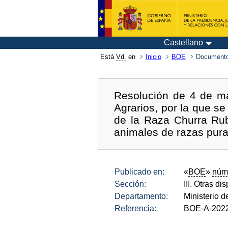
Castellano
Está
Vd.
en
Inicio
BOE
Documento
Resolución de 4 de m
Agrarios, por la que s
de la Raza Churra Rub
animales de razas pur
Publicado en:
«
BOE
»
núm
Sección:
III. Otras di
Departamento:
Ministerio d
Referencia:
BOE-A-202