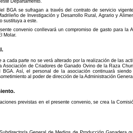
 este Departamento.
del BGA se sufragan a través del contrato de servicio vige
 Madrileño de Investigación y Desarrollo Rural, Agrario y Alim
o sustituya a este.
resente convenio conllevará un compromiso de gasto para la
l Molar.
l.
 a cada parte no se verá alterado por la realización de las act
la Asociación de Criadores de Ganado Ovino de la Raza Churr
 BGA. Así, el personal de la asociación continuará siendo
 sometimiento al poder de dirección de la Administración Genera
iento.
aciones previstas en el presente convenio, se crea la Comisi
Subdirector/a General de Medios de Producción Ganadera qu