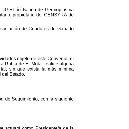
nte «Gestión Banco de Germoplasma
entario, propietario del CENSYRA de
 Asociación de Criadores de Ganado
ividades objeto de este Convenio, ni
a Rubia de El Molar realice alguna
 tal, sin que exista la más mínima
l del Estado.
ón de Seguimiento, con la siguiente
e actuará como Presidente/a de la