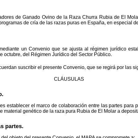
adores de Ganado Ovino de la Raza Churra Rubia de El Molar
 programas de cría de las razas puras en España, en especial d
mediante un Convenio que se ajusta al régimen jurídico estab
de octubre, del Régimen Jurídico del Sector Público.
uerdan suscribir el presente Convenio, que se regirá por las si
CLÁUSULAS
o.
es establecer el marco de colaboración entre las partes para p
de material genético de la raza pura Rubia de El Molar a deposi
s partes.
 del objeto del presente Convenio, el MAPA se compromete a: