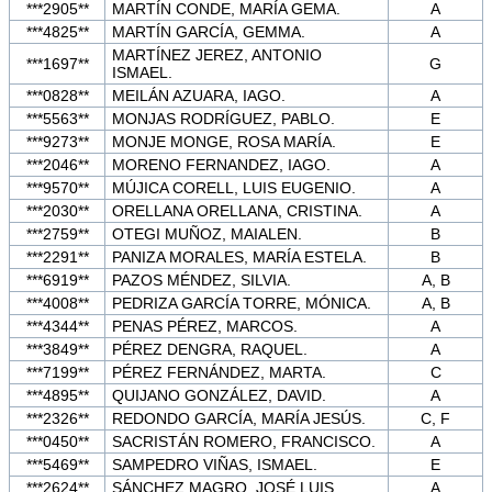
***2905**
MARTÍN CONDE, MARÍA GEMA.
A
***4825**
MARTÍN GARCÍA, GEMMA.
A
MARTÍNEZ JEREZ, ANTONIO
***1697**
G
ISMAEL.
***0828**
MEILÁN AZUARA, IAGO.
A
***5563**
MONJAS RODRÍGUEZ, PABLO.
E
***9273**
MONJE MONGE, ROSA MARÍA.
E
***2046**
MORENO FERNANDEZ, IAGO.
A
***9570**
MÚJICA CORELL, LUIS EUGENIO.
A
***2030**
ORELLANA ORELLANA, CRISTINA.
A
***2759**
OTEGI MUÑOZ, MAIALEN.
B
***2291**
PANIZA MORALES, MARÍA ESTELA.
B
***6919**
PAZOS MÉNDEZ, SILVIA.
A, B
***4008**
PEDRIZA GARCÍA TORRE, MÓNICA.
A, B
***4344**
PENAS PÉREZ, MARCOS.
A
***3849**
PÉREZ DENGRA, RAQUEL.
A
***7199**
PÉREZ FERNÁNDEZ, MARTA.
C
***4895**
QUIJANO GONZÁLEZ, DAVID.
A
***2326**
REDONDO GARCÍA, MARÍA JESÚS.
C, F
***0450**
SACRISTÁN ROMERO, FRANCISCO.
A
***5469**
SAMPEDRO VIÑAS, ISMAEL.
E
***2624**
SÁNCHEZ MAGRO, JOSÉ LUIS.
A