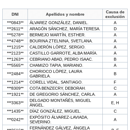
Causa de
DNI
Apellidos y nombre
exclusión
***0843**
ÁLVAREZ GONZÁLEZ, DANIEL.
A
***2611**
ARAGÓN SÁNCHEZ, MARÍA TERESA.
D
***5278**
BERMEJO MARTÍN, ESTHER.
A
***4748**
BOURINA ZTELNINA, SVETLANA.
A
***1215**
CALDERÓN LÓPEZ, SERGIO.
A
***2123**
CASTILLO GARROTE, ALBA MARÍA.
A
***1263**
CEBRIANO ABAD, PEDRO ISAAC.
B
***5565**
CHAMIZO TAPIA, MARIANO.
A
CHORIOCO LÓPEZ, LAURA
***2484**
B
GABRIELA.
***1214**
CORELL VIDAL, SANTIAGO.
F
***8309**
COTA BENZECRY, DEBORAH.
C
***1921**
DE GREGORIO SÁNCHEZ, CARLA.
A
DELGADO MONTAÑÉS, MIGUEL
***3363**
E, H
ÁNGEL.
***1435**
DÍAZ GONZÁLEZ, MIGUEL.
C
EXPÓSITO ÁLVAREZ-LAVIADA,
***0242**
A
SEVERINO.
FERNÁNDEZ GÁLVEZ, ÁNGELA