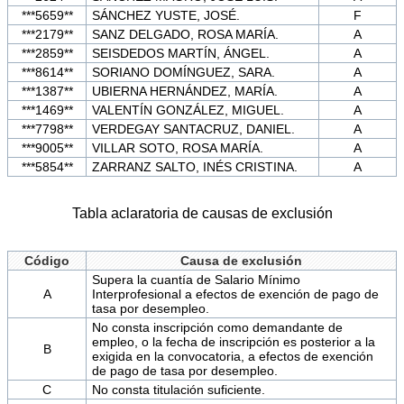
***5659**
SÁNCHEZ YUSTE, JOSÉ.
F
***2179**
SANZ DELGADO, ROSA MARÍA.
A
***2859**
SEISDEDOS MARTÍN, ÁNGEL.
A
***8614**
SORIANO DOMÍNGUEZ, SARA.
A
***1387**
UBIERNA HERNÁNDEZ, MARÍA.
A
***1469**
VALENTÍN GONZÁLEZ, MIGUEL.
A
***7798**
VERDEGAY SANTACRUZ, DANIEL.
A
***9005**
VILLAR SOTO, ROSA MARÍA.
A
***5854**
ZARRANZ SALTO, INÉS CRISTINA.
A
Tabla aclaratoria de causas de exclusión
Código
Causa de exclusión
Supera la cuantía de Salario Mínimo
A
Interprofesional a efectos de exención de pago de
tasa por desempleo.
No consta inscripción como demandante de
empleo, o la fecha de inscripción es posterior a la
B
exigida en la convocatoria, a efectos de exención
de pago de tasa por desempleo.
C
No consta titulación suficiente.