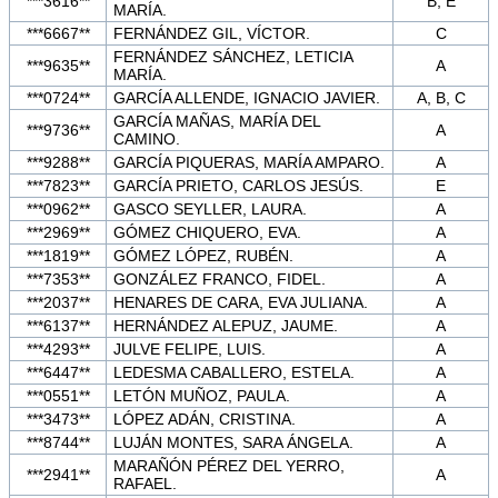
***3616**
B, E
MARÍA.
***6667**
FERNÁNDEZ GIL, VÍCTOR.
C
FERNÁNDEZ SÁNCHEZ, LETICIA
***9635**
A
MARÍA.
***0724**
GARCÍA ALLENDE, IGNACIO JAVIER.
A, B, C
GARCÍA MAÑAS, MARÍA DEL
***9736**
A
CAMINO.
***9288**
GARCÍA PIQUERAS, MARÍA AMPARO.
A
***7823**
GARCÍA PRIETO, CARLOS JESÚS.
E
***0962**
GASCO SEYLLER, LAURA.
A
***2969**
GÓMEZ CHIQUERO, EVA.
A
***1819**
GÓMEZ LÓPEZ, RUBÉN.
A
***7353**
GONZÁLEZ FRANCO, FIDEL.
A
***2037**
HENARES DE CARA, EVA JULIANA.
A
***6137**
HERNÁNDEZ ALEPUZ, JAUME.
A
***4293**
JULVE FELIPE, LUIS.
A
***6447**
LEDESMA CABALLERO, ESTELA.
A
***0551**
LETÓN MUÑOZ, PAULA.
A
***3473**
LÓPEZ ADÁN, CRISTINA.
A
***8744**
LUJÁN MONTES, SARA ÁNGELA.
A
MARAÑÓN PÉREZ DEL YERRO,
***2941**
A
RAFAEL.