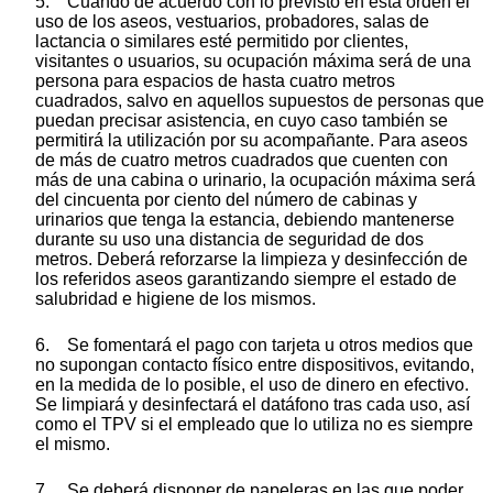
5. Cuando de acuerdo con lo previsto en esta orden el
uso de los aseos, vestuarios, probadores, salas de
lactancia o similares esté permitido por clientes,
visitantes o usuarios, su ocupación máxima será de una
persona para espacios de hasta cuatro metros
cuadrados, salvo en aquellos supuestos de personas que
puedan precisar asistencia, en cuyo caso también se
permitirá la utilización por su acompañante. Para aseos
de más de cuatro metros cuadrados que cuenten con
más de una cabina o urinario, la ocupación máxima será
del cincuenta por ciento del número de cabinas y
urinarios que tenga la estancia, debiendo mantenerse
durante su uso una distancia de seguridad de dos
metros. Deberá reforzarse la limpieza y desinfección de
los referidos aseos garantizando siempre el estado de
salubridad e higiene de los mismos.
6. Se fomentará el pago con tarjeta u otros medios que
no supongan contacto físico entre dispositivos, evitando,
en la medida de lo posible, el uso de dinero en efectivo.
Se limpiará y desinfectará el datáfono tras cada uso, así
como el TPV si el empleado que lo utiliza no es siempre
el mismo.
7. Se deberá disponer de papeleras en las que poder