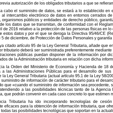
previa autorización de los obligados tributarios a que se refiera
 a cabo el suministro de datos, se estará a lo establecido en
ivo al intercambio electrónico de datos en entornos cerrados d
, organismos públicos y entidades de derecho público, garanti
n de los datos que se transmitan, de conformidad con el Regl
 de 2016 relativo a la protección de las personas físicas en lo
 de estos datos y por el que se deroga la Directiva 95/46/CE 
e 5 de diciembre, de Protección de Datos Personales y garantía 
 ya citado artículo 95 de la Ley General Tributaria, añade que e
er tributario deberá ser suministrada preferentemente mediante 
traciones públicas puedan disponer de la información por dic
ados de la Administración tributaria en relación con dicha infor
cia la Orden del Ministerio de Economía y Hacienda de 18 d
ia a las Administraciones Públicas para el desarrollo de su
la Ley General Tributaria (actual artículo 95.1 de la Ley 58/200
 suministro de información de carácter tributario para el desarr
do que «cuando el suministro de información sea procedente, 
atendiendo a las posibilidades técnicas tanto de la Agencia E
ia, que podrán convenir en cada caso concreto lo que estimen 
ia Tributaria ha ido incorporando tecnologías de cesión 
e eficaces para la obtención de información tributaria, que of
todas las posibilidades tecnológicas que soportan en la actuali