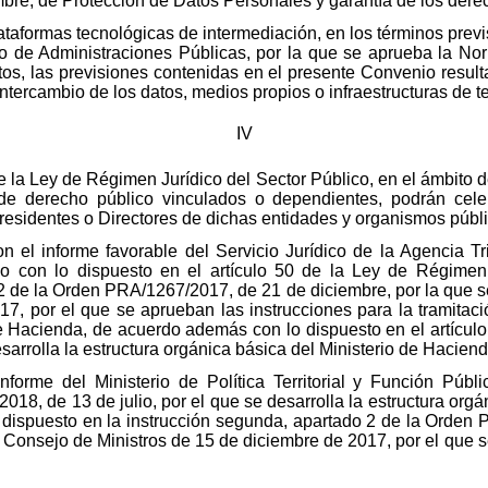
bre, de Protección de Datos Personales y garantía de los derec
plataformas tecnológicas de intermediación, en los términos prev
o de Administraciones Públicas, por la que se aprueba la No
tos, las previsiones contenidas en el presente Convenio resul
 intercambio de los datos, medios propios o infraestructuras de t
IV
e la Ley de Régimen Jurídico del Sector Público, en el ámbito d
e derecho público vinculados o dependientes, podrán celeb
residentes o Directores de dichas entidades y organismos públi
 el informe favorable del Servicio Jurídico de la Agencia Tri
o con lo dispuesto en el artículo 50 de la Ley de Régimen 
 2 de la Orden PRA/1267/2017, de 21 de diciembre, por la que s
17, por el que se aprueban las instrucciones para la tramitaci
de Hacienda, de acuerdo además con lo dispuesto en el artículo
sarrolla la estructura orgánica básica del Ministerio de Haciend
forme del Ministerio de Política Territorial y Función Públi
2018, de 13 de julio, por el que se desarrolla la estructura orgá
lo dispuesto en la instrucción segunda, apartado 2 de la Orde
l Consejo de Ministros de 15 de diciembre de 2017, por el que s