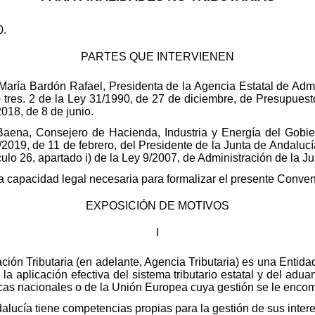
0.
PARTES QUE INTERVIENEN
María Bardón Rafael, Presidenta de la Agencia Estatal de Admini
do tres. 2 de la Ley 31/1990, de 27 de diciembre, de Presupue
018, de 8 de junio.
o Baena, Consejero de Hacienda, Industria y Energía del Go
2019, de 11 de febrero, del Presidente de la Junta de Andalucí
ículo 26, apartado i) de la Ley 9/2007, de Administración de la J
capacidad legal necesaria para formalizar el presente Conven
EXPOSICIÓN DE MOTIVOS
I
ación Tributaria (en adelante, Agencia Tributaria) es una Enti
a aplicación efectiva del sistema tributario estatal y del adua
cas nacionales o de la Unión Europea cuya gestión se le enco
cía tiene competencias propias para la gestión de sus interes