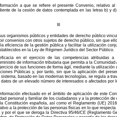
nformación a que se refiere el presente Convenio, relativo a
te de la cesión de datos contemplada en las letras b) y d) 
III
 sus organismos públicos y entidades de derecho público vinc
ir convenios con otros sujetos de derecho público, sin que ello
a eficiencia de la gestión pública y facilitar la utilización con
establecidos en la Ley de Régimen Jurídico del Sector Público.
icacia en el ejercicio de las competencias atribuidas a la
uministro de información tributaria que permita a la Comunida
jercicio de sus funciones de forma ágil, mediante la utilizació
ciones Públicas y, por tanto, sin que la aplicación del pre
o sistema, basado en las modernas tecnologías, se regula a tr
os datos de un elevado número de interesados o afectados por l
 información efectuado en el ámbito de aplicación de este Co
idad personal y familiar de los ciudadanos y a la protección de
e la Constitución española, así como el Reglamento (UE) 201
ativo a la protección de las personas físicas en lo que respecta
os y por el que se deroga la Directiva 95/46/CE (Reglamento G