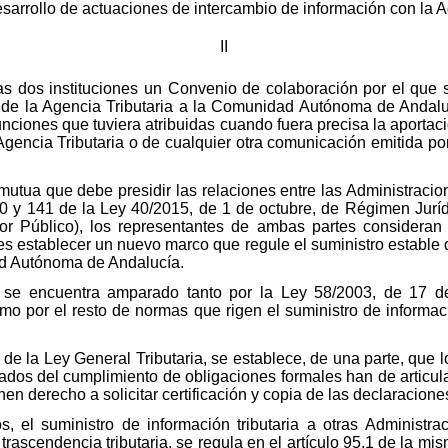
sarrollo de actuaciones de intercambio de información con la Ad
II
as dos instituciones un Convenio de colaboración por el que 
ia de la Agencia Tributaria a la Comunidad Autónoma de Andalu
funciones que tuviera atribuidas cuando fuera precisa la aportaci
gencia Tributaria o de cualquier otra comunicación emitida por
mutua que debe presidir las relaciones entre las Administraci
140 y 141 de la Ley 40/2015, de 1 de octubre, de Régimen Jurí
r Público), los representantes de ambas partes consideran
s establecer un nuevo marco que regule el suministro estable de
ad Autónoma de Andalucía.
n se encuentra amparado tanto por la Ley 58/2003, de 17 de
mo por el resto de normas que rigen el suministro de informaci
g) de la Ley General Tributaria, se establece, de una parte, que 
vados del cumplimiento de obligaciones formales han de articular
enen derecho a solicitar certificación y copia de las declaracion
os, el suministro de información tributaria a otras Administ
rascendencia tributaria, se regula en el artículo 95.1 de la mis