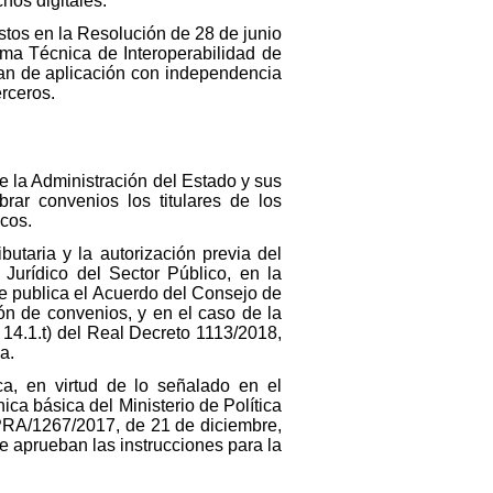
hos digitales.
istos en la Resolución de 28 de junio
rma Técnica de Interoperabilidad de
tan de aplicación con independencia
erceros.
e la Administración del Estado y sus
rar convenios los titulares de los
cos.
butaria y la autorización previa del
Jurídico del Sector Público, en la
e publica el Acuerdo del Consejo de
ón de convenios, y en el caso de la
 14.1.t) del Real Decreto 1113/2018,
a.
ca, en virtud de lo señalado en el
nica básica del Ministerio de Política
n PRA/1267/2017, de 21 de diciembre,
e aprueban las instrucciones para la