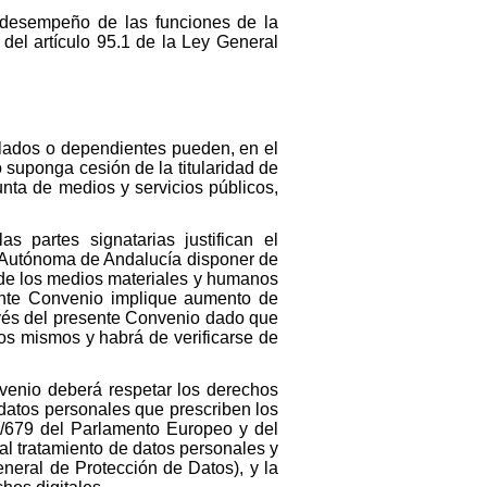
l desempeño de las funciones de la
del artículo 95.1 de la Ley General
ulados o dependientes pueden, en el
 suponga cesión de la titularidad de
junta de medios y servicios públicos,
s partes signatarias justifican el
d Autónoma de Andalucía disponer de
n de los medios materiales y humanos
sente Convenio implique aumento de
avés del presente Convenio dado que
os mismos y habrá de verificarse de
nvenio deberá respetar los derechos
 datos personales que prescriben los
6/679 del Parlamento Europeo y del
 al tratamiento de datos personales y
eneral de Protección de Datos), y la