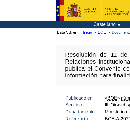
Castellano
Está
Vd.
en
Inicio
BOE
Documento
Resolución de 11 de 
Relaciones Institucion
publica el Convenio c
información para finalid
Publicado en:
«
BOE
»
núm
Sección:
III. Otras di
Departamento:
Ministerio 
Referencia:
BOE-A-202