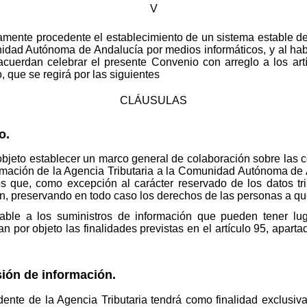
V
amente procedente el establecimiento de un sistema estable de 
nidad Autónoma de Andalucía por medios informáticos, y al hab
acuerdan celebrar el presente Convenio con arreglo a los art
 que se regirá por las siguientes
CLÁUSULAS
o.
objeto establecer un marco general de colaboración sobre las 
ormación de la Agencia Tributaria a la Comunidad Autónoma d
s que, como excepción al carácter reservado de los datos tri
ón, preservando en todo caso los derechos de las personas a que
able a los suministros de información que pueden tener luga
r objeto las finalidades previstas en el artículo 95, apartado
ión de información.
dente de la Agencia Tributaria tendrá como finalidad exclusi