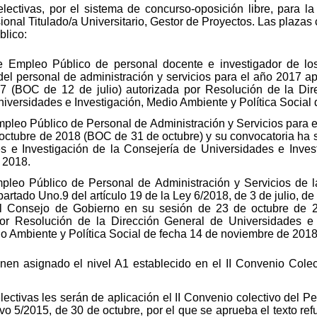
ectivas, por el sistema de concurso-oposición libre, para l
sional Titulado/a Universitario, Gestor de Proyectos. Las plaza
blico:
e Empleo Público de personal docente e investigador de los
del personal de administración y servicios para el año 2017 
7 (BOC de 12 de julio) autorizada por Resolución de la Di
niversidades e Investigación, Medio Ambiente y Política Social 
pleo Público de Personal de Administración y Servicios para 
octubre de 2018 (BOC de 31 de octubre) y su convocatoria ha s
s e Investigación de la Consejería de Universidades e Invest
 2018.
pleo Público de Personal de Administración y Servicios de l
partado Uno.9 del artículo 19 de la Ley 6/2018, de 3 de julio, 
el Consejo de Gobierno en su sesión de 23 de octubre de 
por Resolución de la Dirección General de Universidades e 
o Ambiente y Política Social de fecha 14 de noviembre de 2018
en asignado el nivel A1 establecido en el II Convenio Colect
ectivas les serán de aplicación el II Convenio colectivo del P
vo 5/2015, de 30 de octubre, por el que se aprueba el texto ref