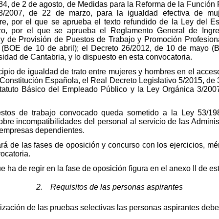
84, de 2 de agosto, de Medidas para la Reforma de la Función P
 3/2007, de 22 de marzo, para la igualdad efectiva de mu
re, por el que se aprueba el texto refundido de la Ley del Es
o, por el que se aprueba el Reglamento General de Ingres
y de Provisión de Puestos de Trabajo y Promoción Profesiona
 (BOE de 10 de abril); el Decreto 26/2012, de 10 de mayo 
sidad de Cantabria, y lo dispuesto en esta convocatoria.
ncipio de igualdad de trato entre mujeres y hombres en el acce
a Constitución Española, el Real Decreto Legislativo 5/2015, de
Estatuto Básico del Empleado Público y la Ley Orgánica 3/200
tos de trabajo convocado queda sometido a la Ley 53/198
obre incompatibilidades del personal al servicio de las Admini
y empresas dependientes.
á de las fases de oposición y concurso con los ejercicios, méri
ocatoria.
ha de regir en la fase de oposición figura en el anexo II de es
2. Requisitos de las personas aspirantes
ización de las pruebas selectivas las personas aspirantes deberá