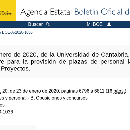
Buscar
Mi BOE
 BOE-A-2020-1036
nero de 2020, de la Universidad de Cantabria,
bre para la provisión de plazas de personal l
 Proyectos.
.
20, de 23 de enero de 2020, páginas 6796 a 6811 (16
págs.
)
des y personal
- B. Oposiciones y concursos
des
0-1036