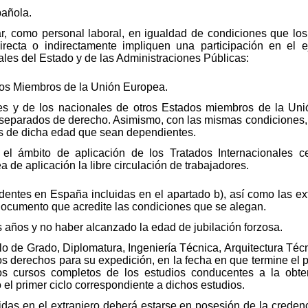
pañola.
r, como personal laboral, en igualdad de condiciones que los
ecta o indirectamente impliquen una participación en el e
ales del Estado y de las Administraciones Públicas:
os Miembros de la Unión Europea.
s y de los nacionales de otros Estados miembros de la Uni
separados de derecho. Asimismo, con las mismas condiciones, 
s de dicha edad que sean dependientes.
el ámbito de aplicación de los Tratados Internacionales 
a de aplicación la libre circulación de trabajadores.
dentes en España incluidas en el apartado b), así como las ext
documento que acredite las condiciones que se alegan.
 años y no haber alcanzado la edad de jubilación forzosa.
lo de Grado, Diplomatura, Ingeniería Técnica, Arquitectura Técn
os derechos para su expedición, en la fecha en que termine el p
s cursos completos de los estudios conducentes a la obtenc
o el primer ciclo correspondiente a dichos estudios.
nidas en el extranjero deberá estarse en posesión de la crede