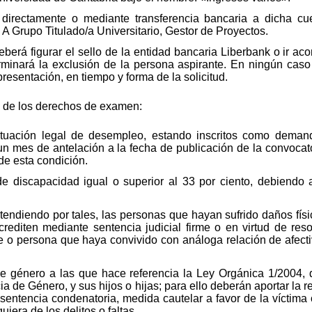
n directamente o mediante transferencia bancaria a dicha c
 A Grupo Titulado/a Universitario, Gestor de Proyectos.
berá figurar el sello de la entidad bancaria Liberbank o ir a
terminará la exclusión de la persona aspirante. En ningún cas
presentación, en tiempo y forma de la solicitud.
 de los derechos de examen:
tuación legal de desempleo, estando inscritos como deman
 mes de antelación a la fecha de publicación de la convocato
e esta condición.
 discapacidad igual o superior al 33 por ciento, debiendo ac
entendiendo por tales, las personas que hayan sufrido daños f
 acrediten mediante sentencia judicial firme o en virtud de res
 o persona que haya convivido con análoga relación de afectiv
 de género a las que hace referencia la Ley Orgánica 1/2004,
ia de Género, y sus hijos o hijas; para ello deberán aportar la 
 sentencia condenatoria, medida cautelar a favor de la víctima 
uiera de los delitos o faltas.