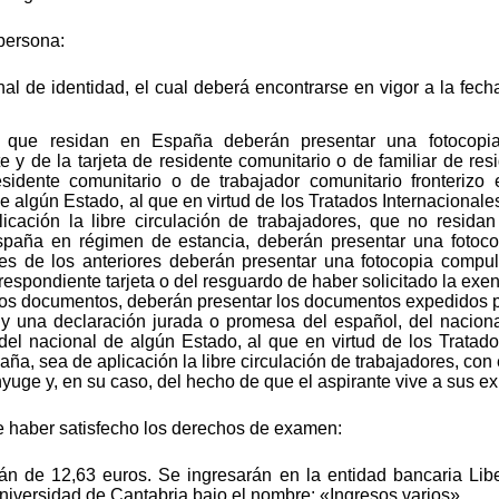
persona:
 de identidad, el cual deberá encontrarse en vigor a la fecha
s que residan en España deberán presentar una fotocopi
y de la tarjeta de residente comunitario o de familiar de res
esidente comunitario o de trabajador comunitario fronterizo
 algún Estado, al que en virtud de los Tratados Internacional
icación la libre circulación de trabajadores, que no resida
España en régimen de estancia, deberán presentar una foto
res de los anteriores deberán presentar una fotocopia compu
respondiente tarjeta o del resguardo de haber solicitado la exe
estos documentos, deberán presentar los documentos expedidos 
o y una declaración jurada o promesa del español, del nacio
l nacional de algún Estado, al que en virtud de los Tratado
ña, sea de aplicación la libre circulación de trabajadores, con 
uge y, en su caso, del hecho de que el aspirante vive a sus ex
haber satisfecho los derechos de examen:
n de 12,63 euros. Se ingresarán en la entidad bancaria Li
iversidad de Cantabria bajo el nombre: «Ingresos varios».