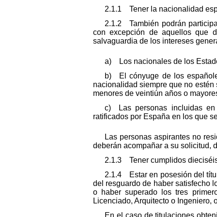
2.1.1 Tener la nacionalidad es
2.1.2 También podrán participa
con excepción de aquellos que dir
salvaguardia de los intereses gener
a) Los nacionales de los Estad
b) El cónyuge de los españole
nacionalidad siempre que no estén 
menores de veintiún años o mayore
c) Las personas incluidas en 
ratificados por España en los que se
Las personas aspirantes no resi
deberán acompañar a su solicitud, 
2.1.3 Tener cumplidos dieciséis
2.1.4 Estar en posesión del títu
del resguardo de haber satisfecho l
o haber superado los tres primero
Licenciado, Arquitecto o Ingeniero, 
En el caso de titulaciones obte