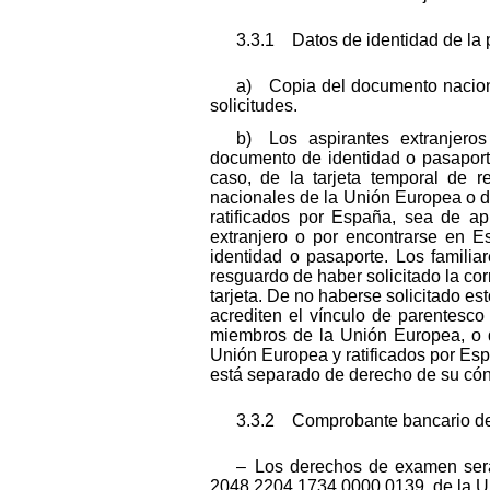
3.3.1 Datos de identidad de la 
a) Copia del documento nacional
solicitudes.
b) Los aspirantes extranjero
documento de identidad o pasaporte 
caso, de la tarjeta temporal de r
nacionales de la Unión Europea o de
ratificados por España, sea de apl
extranjero o por encontrarse en 
identidad o pasaporte. Los familia
resguardo de haber solicitado la cor
tarjeta. De no haberse solicitado 
acrediten el vínculo de parentesc
miembros de la Unión Europea, o de
Unión Europea y ratificados por Espa
está separado de derecho de su cóny
3.3.2 Comprobante bancario de 
– Los derechos de examen será
2048 2204 1734 0000 0139, de la Un