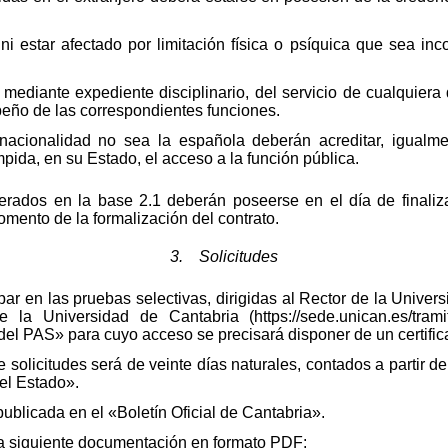
 estar afectado por limitación física o psíquica que sea in
ediante expediente disciplinario, del servicio de cualquiera 
peño de las correspondientes funciones.
nacionalidad no sea la española deberán acreditar, igualme
pida, en su Estado, el acceso a la función pública.
rados en la base 2.1 deberán poseerse en el día de finaliz
omento de la formalización del contrato.
3. Solicitudes
par en las pruebas selectivas, dirigidas al Rector de la Univer
la Universidad de Cantabria (https://sede.unican.es/tramit
el PAS» para cuyo acceso se precisará disponer de un certifica
solicitudes será de veinte días naturales, contados a partir de
del Estado».
ublicada en el «Boletín Oficial de Cantabria».
 la siguiente documentación en formato PDF: