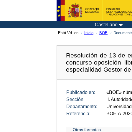
Castellano
Está
Vd.
en
Inicio
BOE
Documento
Resolución de 13 de e
concurso-oposición li
especialidad Gestor de
Publicado en:
«
BOE
»
núm
Sección:
II. Autorida
Departamento:
Universida
Referencia:
BOE-A-202
Otros formatos: