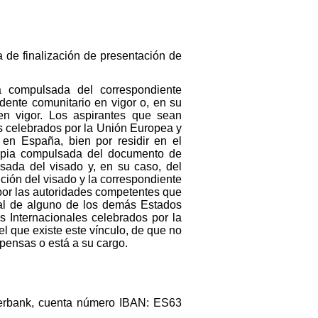
 de finalización de presentación de
a compulsada del correspondiente
idente comunitario en vigor o, en su
 en vigor. Los aspirantes que sean
es celebrados por la Unión Europea y
n en España, bien por residir en el
copia compulsada del documento de
lsada del visado y, en su caso, del
nción del visado y la correspondiente
por las autoridades competentes que
nal de alguno de los demás Estados
s Internacionales celebrados por la
el que existe este vínculo, de que no
pensas o está a su cargo.
berbank, cuenta número IBAN: ES63